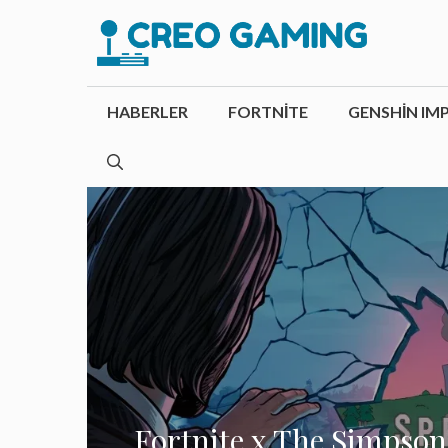
İçeriğe
atla
HABERLER
FORTNITE
GENSHIN IM
Fortnite x The Simpson