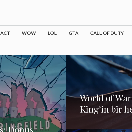
PACT
WOW
LOL
GTA
CALL OF DUTY
World of Warc
King’in bir h
hayranlar sev
s: Dönüş