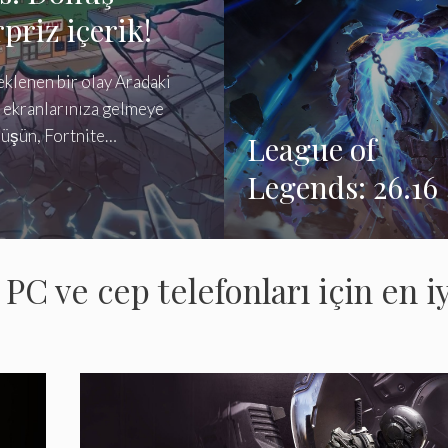
priz içerik!
eklenen bir olay Aradaki
 ekranlarınıza gelmeye
nüşün, Fortnite…
League of
Legends: 26.16
Yaması’nda
büyücüler için
C ve cep telefonları için en iy
büyük
değişiklikler,
oyuncular mer
ediyor!