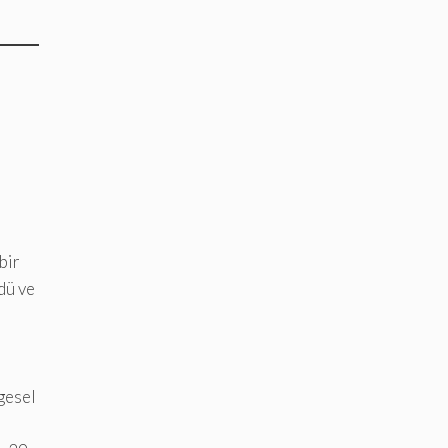
bir
dü ve
gesel