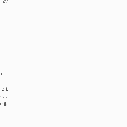
n 29
n
zli.
rsiz
erik:
…