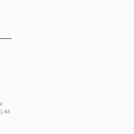
a
), 46