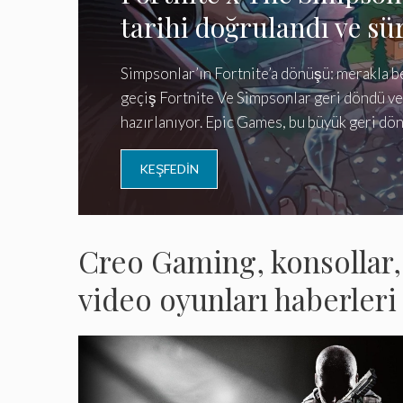
tarihi doğrulandı ve sür
Simpsonlar’ın Fortnite’a dönüşü: merakla b
geçiş Fortnite Ve Simpsonlar geri döndü ve
hazırlanıyor. Epic Games, bu büyük geri dö
KEŞFEDIN
Creo Gaming, konsollar, P
video oyunları haberleri