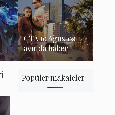
GTA 6: Ağustos
ayında haber
bekleniyor,
hayranlar bir
i
duyuru hakkında
Popüler makaleler
spekülasyon
ak
yapıyor.