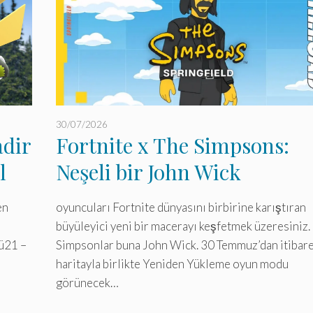
30/07/2026
adir
Fortnite x The Simpsons:
l
Neşeli bir John Wick
görünümünün ve özel bir
en
oyuncuları Fortnite dünyasını birbirine karıştıran
Sprite’ın kilidini açın!
büyüleyici yeni bir macerayı keşfetmek üzeresiniz.
mü21 –
Simpsonlar buna John Wick. 30 Temmuz’dan itibar
haritayla birlikte Yeniden Yükleme oyun modu
görünecek…