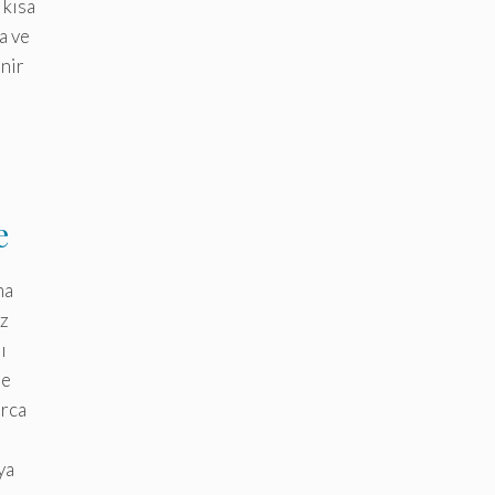
 kısa
a ve
inir
e
ma
iz
ı
ne
arca
ya