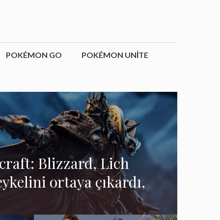
POKÉMON GO
POKÉMON UNITE
raft: Blizzard, Lich
eykelini ortaya çıkardı,
indi!