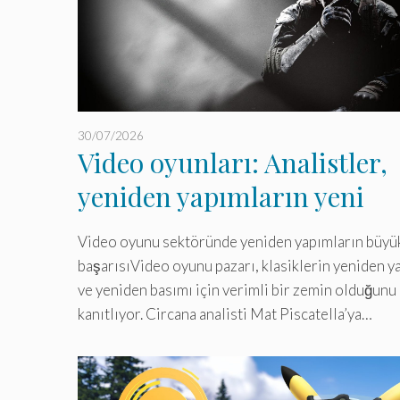
30/07/2026
Video oyunları: Analistler,
yeniden yapımların yeni
çıkanlardan daha fazla ilgi
Video oyunu sektöründe yeniden yapımların büyü
çektiğini söylüyor.
başarısıVideo oyunu pazarı, klasiklerin yeniden y
ve yeniden basımı için verimli bir zemin olduğunu
kanıtlıyor. Circana analisti Mat Piscatella’ya…