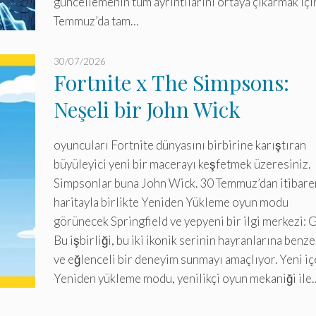
güncellemenin tüm ayrıntılarını ortaya çıkarmak içi
Temmuz’da tam…
30/07/2026
Fortnite x The Simpsons:
Neşeli bir John Wick
görünümünün ve özel bir
oyuncuları Fortnite dünyasını birbirine karıştıran
Sprite’ın kilidini açın!
büyüleyici yeni bir macerayı keşfetmek üzeresiniz.
Simpsonlar buna John Wick. 30 Temmuz’dan itibare
haritayla birlikte Yeniden Yükleme oyun modu
görünecek Springfield ve yepyeni bir ilgi merkezi: Gi
Bu işbirliği, bu iki ikonik serinin hayranlarına benze
ve eğlenceli bir deneyim sunmayı amaçlıyor. Yeni iç
Yeniden yükleme modu, yenilikçi oyun mekaniği ile