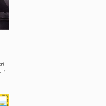
eri
üçük
r