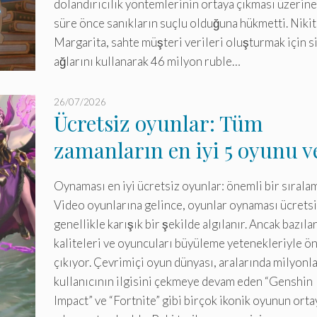
dolandırıcılık yöntemlerinin ortaya çıkması üzerine
süre önce sanıkların suçlu olduğuna hükmetti. Nikit
Margarita, sahte müşteri verileri oluşturmak için s
ağlarını kullanarak 46 milyon ruble…
26/07/2026
Ücretsiz oyunlar: Tüm
zamanların en iyi 5 oyunu v
keşfedilecek sürprizler!
Oynaması en iyi ücretsiz oyunlar: önemli bir sırala
Video oyunlarına gelince, oyunlar oynaması ücrets
genellikle karışık bir şekilde algılanır. Ancak bazılar
kaliteleri ve oyuncuları büyüleme yetenekleriyle ö
çıkıyor. Çevrimiçi oyun dünyası, aralarında milyonl
kullanıcının ilgisini çekmeye devam eden “Genshin
Impact” ve “Fortnite” gibi birçok ikonik oyunun orta