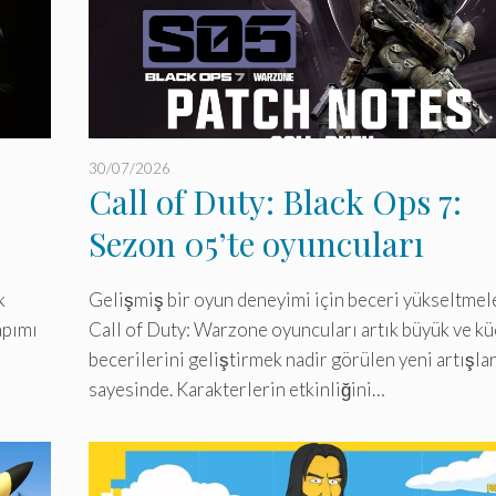
30/07/2026
Call of Duty: Black Ops 7:
Sezon 05’te oyuncuları
şaşırtan yenilikler.
k
Gelişmiş bir oyun deneyimi için beceri yükseltmel
apımı
Call of Duty: Warzone oyuncuları artık büyük ve k
becerilerini geliştirmek nadir görülen yeni artışla
sayesinde. Karakterlerin etkinliğini…