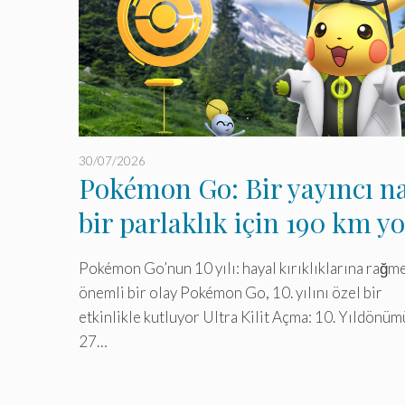
30/07/2026
Pokémon Go: Bir yayıncı n
bir parlaklık için 190 km yo
kat ediyor, ancak…
Pokémon Go’nun 10 yılı: hayal kırıklıklarına rağm
önemli bir olay Pokémon Go, 10. yılını özel bir
etkinlikle kutluyor Ultra Kilit Açma: 10. Yıldönü
27…