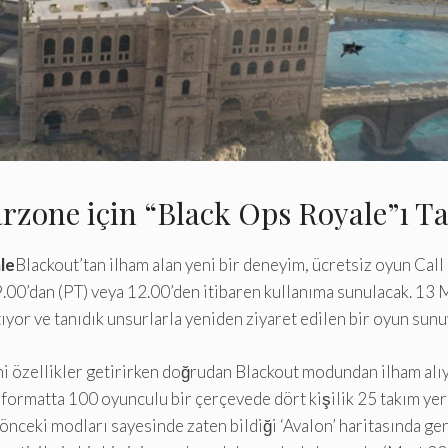
arzone için “Black Ops Royale”ı Ta
le
Blackout’tan ilham alan yeni bir deneyim, ücretsiz oyun Call 
.00’dan (PT) veya 12.00’den itibaren kullanıma sunulacak. 1
atıyor ve tanıdık unsurlarla yeniden ziyaret edilen bir oyun sunu
ni özellikler getirirken doğrudan Blackout modundan ilham alı
 formatta 100 oyunculu bir çerçevede dört kişilik 25 takım yer
önceki modları sayesinde zaten bildiği ‘Avalon’ haritasında g