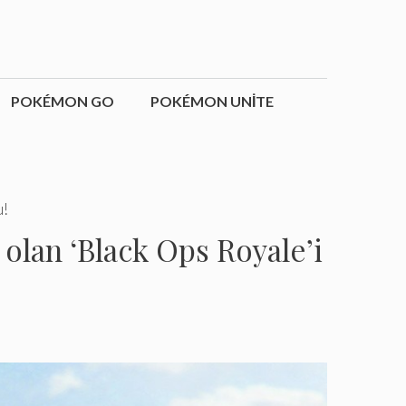
POKÉMON GO
POKÉMON UNITE
u!
u olan ‘Black Ops Royale’i