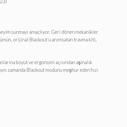
023)
eneyim sunmayı amaçlıyor. Geri dönen mekanikler
rümün, orijinal Blackout’u anımsatan travma kiti,
anlarına boyut ve ergonomi açısından aşinalık
 aynı zamanda Blackout modunu meşhur eden hızı