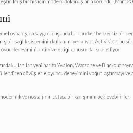
leştirilmiş bir his için modern dokunuşlarla korundu. (Mart 2
imi
temel oynanışına saygı duruşunda bulunurken benzersiz bir d
iş bir sağlık sisteminin kullanımı yer alıyor. Activision, bu sü
 oyun deneyimini optimize ettiği konusunda ısrar ediyor.
zırda kullanılan yeni harita ‘Avalon’, Warzone ve Blackout hayr
üllendiren dövüşlerle oyuncu deneyimini yoğunlaştırmayı ve
modernlik ve nostaljinin ustaca bir karışımını bekleyebilirler.