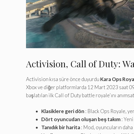
Activision, Call of Duty: W
Activision kısa süre önce duyurdu
Kara Ops Roya
Xbox ve diğer platformlarda 12 Mart 2023 saat 09
başlatılan ilk Call of Duty battle royale’ını anıms
Klasiklere geri dön
: Black Ops Royale, ye
Dört oyuncudan oluşan beş takım
: Yeni
Tanıdık bir harita
: Mod, oyuncuların daha 