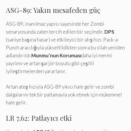
ASG-89: Yakın mesafeden güç
ASG-89, inanılmaz yapısı sayesinde her Zombi
senaryosunda zaten tercih edilen bir seçimdir.
DPS
(saniye başına hasar) ve etkileyici bir atış hızı. Pack-a-
Punch aracılığıyla yükseltildikten sonra bu silah yeniden
adlandırıldı
Munmu’nun Koruması
daha iyi mermi
yayılımı ve artan şarjör boyutu gibi çeşitli
iyileştirmelerden yararlanır.
Artan ateş hızıyla ASG-89 yıkıcı hale gelir ve zombi
dalgalarını tek bir patlamayla yok etmek için mükemmel
hale gelir.
LR 7.62: Patlayıcı etki