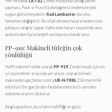
Her ne kadar
LR7.62
Zombi modunda yavaş çekim
yapması, Pack-a-Punch’a dönüşmesi nedeniyle pek
uygun görünmeyebilir.
Rad Lambaster
durumu
tamamen değiştirir. Bu silah devasa hasara neden olan
patlayıcı atışlar yapar, hatta alan hasarı sayesinde aynı
anda birden fazla hedefi vurmanıza olanak tanır.
PP-919: Makineli tüfeğin çok
yönlülüğü
Hafif makineli tüfek olarak
PP-919
Zombi modu için en
iyi seçenekler arasında yer alıyor. olarak bilinen
makineden geçtikten sonra
UR-N-TRBL
256 mermilik
etkileyici bir şarjörden faydalanırken hızlı yeniden
yükleme oranını da korur.
Atış kapasitesi, bu silahın hafifliği ve gücü