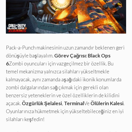
Pack-a-Punch makinesinin uzun zamandır beklenen geri
dönüşüyle ​​başlayalım.
Görev Çağrısı: Black Ops
6
Zombi oyuncuları için vazgeçilmez bir özellik. Bu
temel mekanizma yalnızca silahları yükseltmekle
kalmayacak, aynı zamanda aşağıdaki ikonik konumlarda
zombi dalgalarından sağ çıkmak için gerekli olan
benzersiz yeteneklerin ve özel özelliklerin de kilidini
açacak.
Özgürlük Şelalesi
,
Terminal
Ve
Ölülerin Kalesi
.
Oyunlarınıza hükmetmek için yükseltebileceğiniz en iyi
silahları keşfedin!