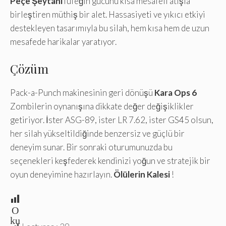
Peçe Şeytanı
Tüfeğin gücünü kısa mesafeli atışla
birleştiren müthiş bir alet. Hassasiyeti ve yıkıcı etkiyi
destekleyen tasarımıyla bu silah, hem kısa hem de uzun
mesafede harikalar yaratıyor.
Çözüm
Pack-a-Punch makinesinin geri dönüşü
Kara Ops 6
Zombilerin oynanışına dikkate değer değişiklikler
getiriyor. İster ASG-89, ister LR 7.62, ister GS45 olsun,
her silah yükseltildiğinde benzersiz ve güçlü bir
deneyim sunar. Bir sonraki oturumunuzda bu
seçenekleri keşfederek kendinizi yoğun ve stratejik bir
oyun deneyimine hazırlayın.
Ölülerin Kalesi
!
O
ku