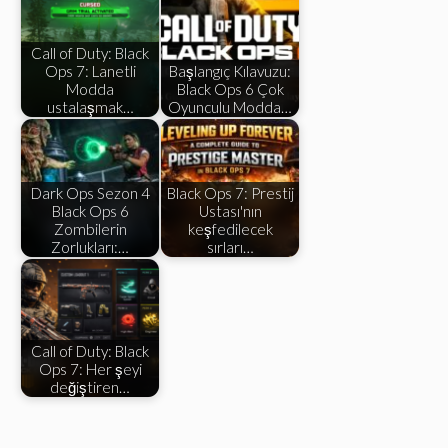
Call of Duty: Black
Ops 7: Lanetli
Başlangıç ​​Kılavuzu:
Modda
Black Ops 6 Çok
ustalaşmak…
Oyunculu Modda…
Dark Ops Sezon 4
Black Ops 7: Prestij
Black Ops 6
Ustası'nın
Zombilerin
keşfedilecek
Zorlukları:…
sırları…
Call of Duty: Black
Ops 7: Her şeyi
değiştiren…