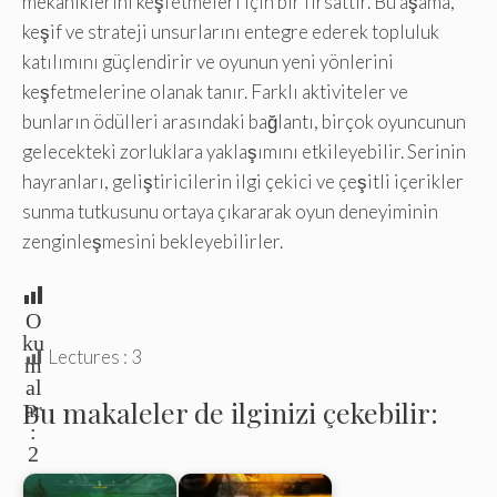
mekaniklerini keşfetmeleri için bir fırsattır. Bu aşama,
keşif ve strateji unsurlarını entegre ederek topluluk
katılımını güçlendirir ve oyunun yeni yönlerini
keşfetmelerine olanak tanır. Farklı aktiviteler ve
bunların ödülleri arasındaki bağlantı, birçok oyuncunun
gelecekteki zorluklara yaklaşımını etkileyebilir. Serinin
hayranları, geliştiricilerin ilgi çekici ve çeşitli içerikler
sunma tutkusunu ortaya çıkararak oyun deneyiminin
zenginleşmesini bekleyebilirler.
O
ku
Lectures :
3
m
al
Bu makaleler de ilginizi çekebilir:
ar
:
2