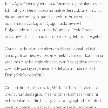
Kırık Ayna Operasyonunun 4. Aşaması oyuncuları teste
tabi tutuyor. Derin kapsama faaliyetleri çok önemli olsa
da haritada belirgin işaretler yoktur, bu da onların
bulunmasını zorlaştırır. Çoğunlukla Seviye III
Bölgesinde bulunan bu sarı bölgelere, Toxic Chase
aktiviteleri tamamlandıktan sonra erişilebilir hale gelir.
Oyuncular bu alanlara girerken dikkatli olmalı, çünkü
amaç gizli bir nesneyi tespit etmektir. İkincisi, konumuna
yardımcı olan belirgin bir ses yayar. Yaklaştıkça pervane,
özellikle parlayan çenesini hedef alarak indirilecek bir
Değiştiriciye dönüşür.
Önemli bir stratejik nokta, Shifter’ın bazen iç alanlarda
oyuncunun desteği bulmasına gerek kalmadan kendini
ortaya çıkarmasıdır, bu da görevi kolaylaştırabilir. Tıkırtı
sesini dinlemek, dış mekanın her köşesini aramanıza