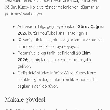
keşfedebilecekler. Modern Warfare 4 başlıklı bu yeni
bölüm, Kuzey Kore’ye göndermelerle yeni düşmanları
getirmeyi vaat ediyor.
Activision dalga geçmeye başladı
Görev Çağrısı
2026
bugün YouTube kanalı aracılığıyla.
30 saniyelik teaser, bir savaş ortamını ve hareket
halindeki askerleri ortaya koyuyor.
Potansiyel çıkış tarihi belirlendi
28 Ekim
2026
geçmiş lansman trendlerine karşılık
geliyor.
Geliştirici stüdyo Infinity Ward, Kuzey Kore
birlikleri gibi düşmanlarla birlikte modern bir
bağlamla geri dönüyor.
Makale gövdesi