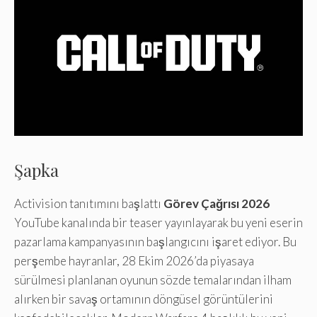
Şapka
Activision tanıtımını başlattı
Görev Çağrısı 2026
YouTube kanalında bir teaser yayınlayarak bu yeni eserin
pazarlama kampanyasının başlangıcını işaret ediyor. Bu
perşembe hayranlar, 28 Ekim 2026’da piyasaya
sürülmesi planlanan oyunun sözde temalarından ilham
alırken bir savaş ortamının döngüsel görüntülerini