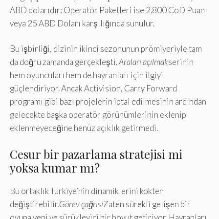
ABD dolarıdır; Operatör Paketleri ise 2.800 CoD Puanı
veya 25 ABD Doları karşılığında sunulur.
Bu işbirliği, dizinin ikinci sezonunun prömiyeriyle tam
da doğru zamanda gerçekleşti.
Araları açılmak
serinin
hem oyuncuları hem de hayranları için ilgiyi
güçlendiriyor. Ancak Activision, Carry Forward
programı gibi bazı projelerin iptal edilmesinin ardından
gelecekte başka operatör görünümlerinin eklenip
eklenmeyeceğine henüz açıklık getirmedi.
Cesur bir pazarlama stratejisi mi
yoksa kumar mı?
Bu ortaklık Türkiye’nin dinamiklerini kökten
değiştirebilir.
Görev çağrısı
Zaten sürekli gelişen bir
oyuna yeni ve sürükleyici bir boyut getiriyor. Hayranları