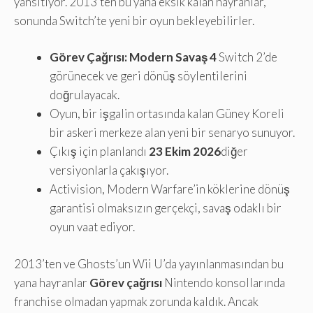
yansıtıyor. 2013’ten bu yana eksik kalan hayranlar,
sonunda Switch’te yeni bir oyun bekleyebilirler.
Görev Çağrısı: Modern Savaş 4
Switch 2’de
görünecek ve geri dönüş söylentilerini
doğrulayacak.
Oyun, bir işgalin ortasında kalan Güney Koreli
bir askeri merkeze alan yeni bir senaryo sunuyor.
Çıkış için planlandı
23 Ekim 2026
diğer
versiyonlarla çakışıyor.
Activision, Modern Warfare’in köklerine dönüş
garantisi olmaksızın gerçekçi, savaş odaklı bir
oyun vaat ediyor.
2013’ten ve Ghosts’un Wii U’da yayınlanmasından bu
yana hayranlar
Görev çağrısı
Nintendo konsollarında
franchise olmadan yapmak zorunda kaldık. Ancak