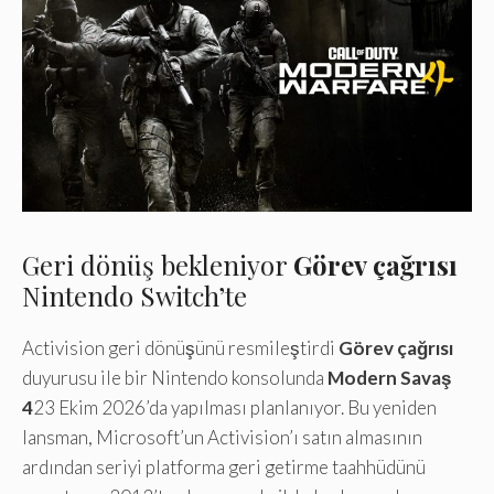
Geri dönüş bekleniyor
Görev çağrısı
Nintendo Switch’te
Activision geri dönüşünü resmileştirdi
Görev çağrısı
duyurusu ile bir Nintendo konsolunda
Modern Savaş
4
23 Ekim 2026’da yapılması planlanıyor. Bu yeniden
lansman, Microsoft’un Activision’ı satın almasının
ardından seriyi platforma geri getirme taahhüdünü