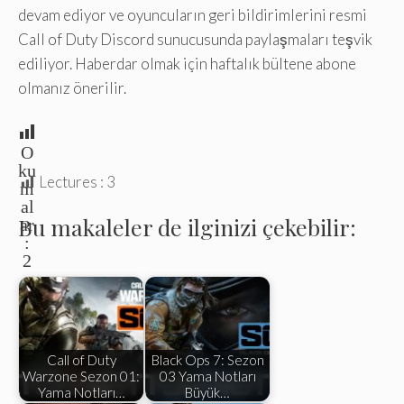
devam ediyor ve oyuncuların geri bildirimlerini resmi
Call of Duty Discord sunucusunda paylaşmaları teşvik
ediliyor. Haberdar olmak için haftalık bültene abone
olmanız önerilir.
O
ku
Lectures :
3
m
al
Bu makaleler de ilginizi çekebilir:
ar
:
2
Call of Duty
Black Ops 7: Sezon
Warzone Sezon 01:
03 Yama Notları
Yama Notları…
Büyük…