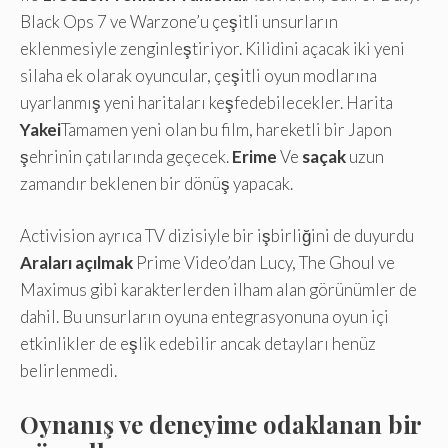
Black Ops 7 ve Warzone’u çeşitli unsurların
eklenmesiyle zenginleştiriyor. Kilidini açacak iki yeni
silaha ek olarak oyuncular, çeşitli oyun modlarına
uyarlanmış yeni haritaları keşfedebilecekler. Harita
Yakei
Tamamen yeni olan bu film, hareketli bir Japon
şehrinin çatılarında geçecek.
Erime
Ve
saçak
uzun
zamandır beklenen bir dönüş yapacak.
Activision ayrıca TV dizisiyle bir işbirliğini de duyurdu
Araları açılmak
Prime Video’dan Lucy, The Ghoul ve
Maximus gibi karakterlerden ilham alan görünümler de
dahil. Bu unsurların oyuna entegrasyonuna oyun içi
etkinlikler de eşlik edebilir ancak detayları henüz
belirlenmedi.
Oynanış ve deneyime odaklanan bir