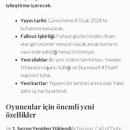
iyileştirme içerecek.
Yayın tarihi:
Güncelleme 8 Ocak 2024’te
kullanıma sunulacak.
Fallout İşbirliği:
Fallout gösterisinden ilham
alan görünümler mevcut olacak ancak bunların
nasıl elde edildiği henüz bilinmiyor.
Yeni silahlar:
İki yeni silahın tanıtılması: Hawker
HX keskin nişancı tüfeği ve Sturmwolf 45 hafif
makineli tüfek.
Yeni kartlar:
Yepyeni bir kentsel arena olan Yakei
dahil üç harita eklendi.
Oyuncular için önemli yeni
özellikler
ile
1. Sezon Yeniden Yüklendi
Activision, Call of Duty: