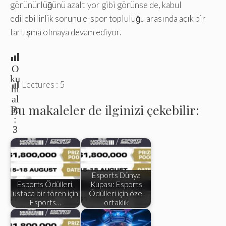
görünürlüğünü azaltıyor gibi görünse de, kabul
edilebilirlik sorunu e-spor topluluğu arasında açık bir
tartışma olmaya devam ediyor.
O
ku
Lectures :
5
m
al
Bu makaleler de ilginizi çekebilir:
ar
:
3
Esports Dünya
Esports Ödülleri,
Kupası: Esports
ustaca bir tören için
Ödülleri için özel
Esports…
ortaklık