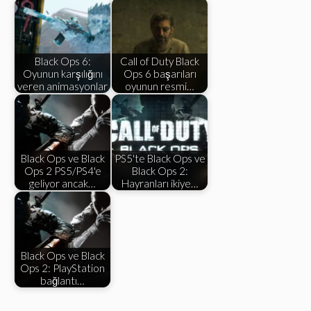
Black Ops 6:
Call of Duty Black
Oyunun karşılığını
Ops 6 başarıları
veren animasyonlar
oyunun resmi…
Black Ops ve Black
PS5'te Black Ops ve
Ops 2 PS5/PS4'e
Black Ops 2:
geliyor ancak…
Hayranları ikiye…
Black Ops ve Black
Ops 2: PlayStation
bağlantı…