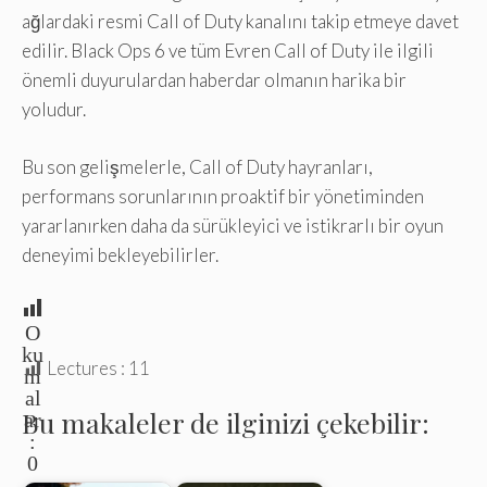
ağlardaki resmi Call of Duty kanalını takip etmeye davet
edilir. Black Ops 6 ve tüm Evren Call of Duty ile ilgili
önemli duyurulardan haberdar olmanın harika bir
yoludur.
Bu son gelişmelerle, Call of Duty hayranları,
performans sorunlarının proaktif bir yönetiminden
yararlanırken daha da sürükleyici ve istikrarlı bir oyun
deneyimi bekleyebilirler.
O
ku
Lectures :
11
m
al
Bu makaleler de ilginizi çekebilir:
ar
:
0