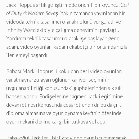
Jack Hoppus artık geliştirmede önemli bir oyuncu.
Call
of Duty 4: Modern Savaş
. Yakın zamanda yayınlanan bir
videoda teknik tasarımcı olarak rolünü vurguladı ve
Infinity Ward ekibiyle çalışma deneyimini paylaştı.
Yardımcı teknik tasarımcı olarak işe başlayan genç
adam, video oyunları kadar rekabetçi bir ortamda hızla
ilerlemeyi başardı.
Babası Mark Hoppus, ilkokuldan beri video oyunları
yaratmayı arzulayan oğlunun kariyer seçiminin
uygulanabilirliği konusundaki şüphelerinden sık sık
bahsediyordu. Endişelerine rağmen Jack’i eğitimine
devam etmesi konusunda cesaretlendirdi, bu da çift
diploma almasına ve oyun oynama keyfinin ötesinde
oyun mekaniklerine karşı bir tutkuya yol açtı.
Baba-oğul ilişkileri, birlikte video oyunları oynayarak