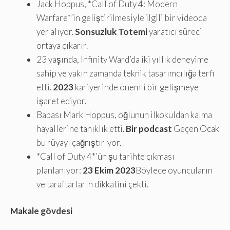
Jack Hoppus, *Call of Duty 4: Modern
Warfare*’in geliştirilmesiyle ilgili bir videoda
yer alıyor.
Sonsuzluk Totemi
yaratıcı süreci
ortaya çıkarır.
23 yaşında, Infinity Ward’da iki yıllık deneyime
sahip ve yakın zamanda teknik tasarımcılığa terfi
etti.
2023
kariyerinde önemli bir gelişmeye
işaret ediyor.
Babası Mark Hoppus, oğlunun ilkokuldan kalma
hayallerine tanıklık etti.
Bir podcast
Geçen Ocak
bu rüyayı çağrıştırıyor.
*Call of Duty 4*’ün şu tarihte çıkması
planlanıyor:
23 Ekim 2023
Böylece oyuncuların
ve taraftarların dikkatini çekti.
Makale gövdesi