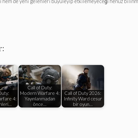
nı hem de yeni gelenleri büyüleyip etkilemeyeceği henüz bilinm
r:
Call of Duty:
Duty:
Modern Warfare 4:
Call of Duty 2026:
rfare 4:
Yayınlanmadan
Infinity Ward cesur
hleri…
önce…
bir oyun…