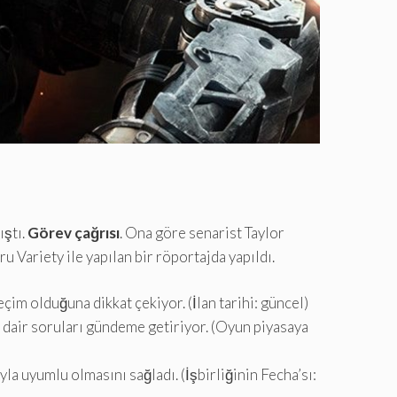
ıştı.
Görev çağrısı
. Ona göre senarist Taylor
u Variety ile yapılan bir röportajda yapıldı.
eçim olduğuna dikkat çekiyor. (İlan tarihi: güncel)
e dair soruları gündeme getiriyor. (Oyun piyasaya
la uyumlu olmasını sağladı. (İşbirliğinin Fecha’sı: