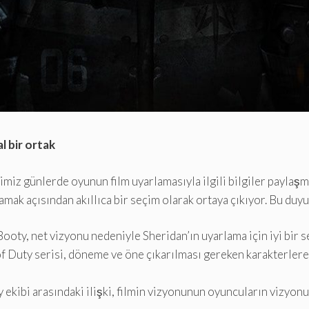
al bir ortak
iz günlerde oyunun film uyarlamasıyla ilgili bilgiler paylaşm
amak açısından akıllıca bir seçim olarak ortaya çıkıyor. Bu duyur
Booty, net vizyonu nedeniyle Sheridan’ın uyarlama için iyi bir s
l of Duty serisi, döneme ve öne çıkarılması gereken karakterler
 ekibi arasındaki ilişki, filmin vizyonunun oyuncuların vizyonuy