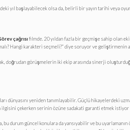
ki yıl başlayabilecek olsa da, belirli bir yayın tarihi veya oyu
örev çağrısı
filmde. 20 yıldan fazla bir geçmişe sahip olan ek
lı? Hangi karakteri seçmeli?” diye soruyor ve geliştirmenin ak
arak, doğrudan görüşmelerin iki ekip arasında sinerji oluşturdu
rı dünyasını yeniden tanımlayabilir. Güçlü hikayelerdeki uzma
nin ilgisini çekerken serinin özüne sadakati garanti etmek istiyo
a, bu durum güncel konulara da yansıyabilir ve bu uyarlamanın