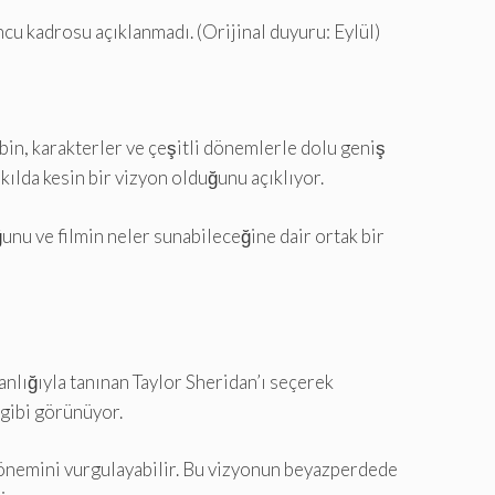
ncu kadrosu açıklanmadı. (Orijinal duyuru: Eylül)
ibin, karakterler ve çeşitli dönemlerle dolu geniş
ılda kesin bir vizyon olduğunu açıklıyor.
ğunu ve filmin neler sunabileceğine dair ortak bir
nlığıyla tanınan Taylor Sheridan’ı seçerek
r gibi görünüyor.
 önemini vurgulayabilir. Bu vizyonun beyazperdede