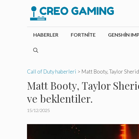
İçeriğe
atla
HABERLER
FORTNITE
GENSHIN IM
Call of Duty haberleri
>
Matt Booty, Taylor Sherida
Matt Booty, Taylor Sheri
ve beklentiler.
15/12/2025