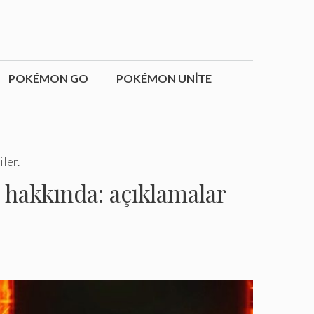
POKÉMON GO
POKÉMON UNITE
ler.
 hakkında: açıklamalar