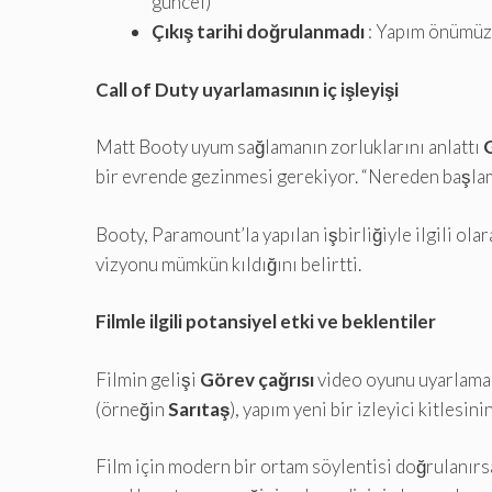
güncel)
Çıkış tarihi doğrulanmadı
: Yapım önümüzde
Call of Duty uyarlamasının iç işleyişi
Matt Booty uyum sağlamanın zorluklarını anlattı
G
bir evrende gezinmesi gerekiyor. “Nereden başlama
Booty, Paramount’la yapılan işbirliğiyle ilgili ol
vizyonu mümkün kıldığını belirtti.
Filmle ilgili potansiyel etki ve beklentiler
Filmin gelişi
Görev çağrısı
video oyunu uyarlamala
(örneğin
Sarıtaş
), yapım yeni bir izleyici kitlesi
Film için modern bir ortam söylentisi doğrulanırs