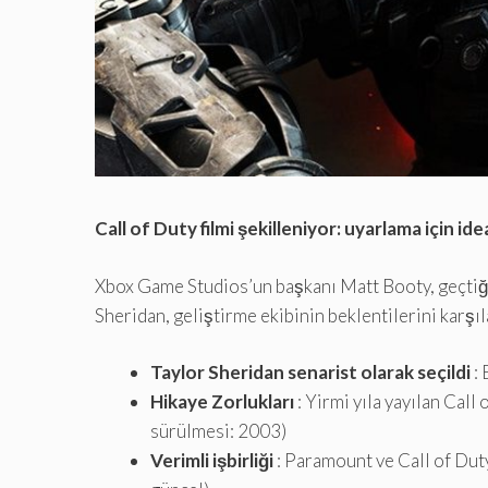
Call of Duty filmi şekilleniyor: uyarlama için ide
Xbox Game Studios’un başkanı Matt Booty, geçtiğim
Sheridan, geliştirme ekibinin beklentilerini karşıl
Taylor Sheridan senarist olarak seçildi
: 
Hikaye Zorlukları
: Yirmi yıla yayılan Cal
sürülmesi: 2003)
Verimli işbirliği
: Paramount ve Call of Duty