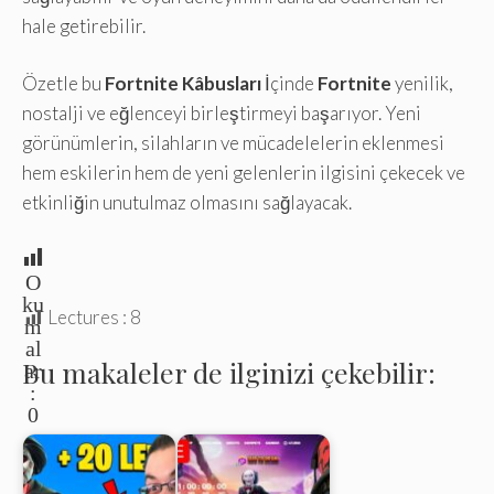
hale getirebilir.
Özetle bu
Fortnite Kâbusları
İçinde
Fortnite
yenilik,
nostalji ve eğlenceyi birleştirmeyi başarıyor. Yeni
görünümlerin, silahların ve mücadelelerin eklenmesi
hem eskilerin hem de yeni gelenlerin ilgisini çekecek ve
etkinliğin unutulmaz olmasını sağlayacak.
O
ku
Lectures :
8
m
al
Bu makaleler de ilginizi çekebilir:
ar
:
0