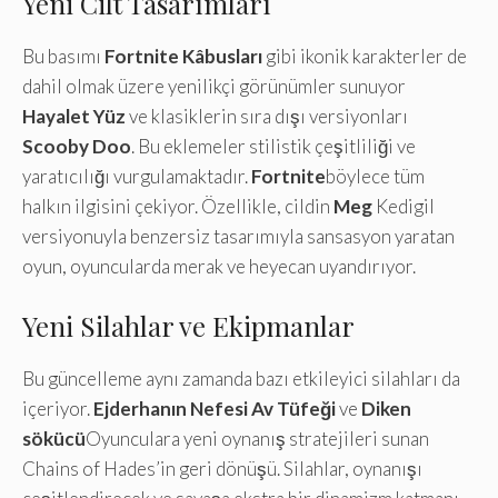
Yeni Cilt Tasarımları
Bu basımı
Fortnite Kâbusları
gibi ikonik karakterler de
dahil olmak üzere yenilikçi görünümler sunuyor
Hayalet Yüz
ve klasiklerin sıra dışı versiyonları
Scooby Doo
. Bu eklemeler stilistik çeşitliliği ve
yaratıcılığı vurgulamaktadır.
Fortnite
böylece tüm
halkın ilgisini çekiyor. Özellikle, cildin
Meg
Kedigil
versiyonuyla benzersiz tasarımıyla sansasyon yaratan
oyun, oyuncularda merak ve heyecan uyandırıyor.
Yeni Silahlar ve Ekipmanlar
Bu güncelleme aynı zamanda bazı etkileyici silahları da
içeriyor.
Ejderhanın Nefesi Av Tüfeği
ve
Diken
sökücü
Oyunculara yeni oynanış stratejileri sunan
Chains of Hades’in geri dönüşü. Silahlar, oynanışı