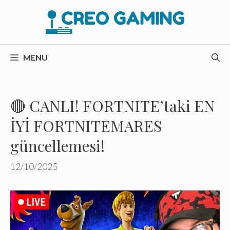
İçeriğe
atla
MENU
🔴 CANLI! FORTNITE’taki EN
İYİ FORTNITEMARES
güncellemesi!
12/10/2025