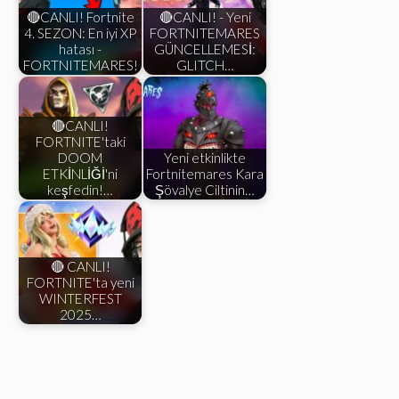
🔴CANLI! Fortnite
🔴CANLI! - Yeni
4. SEZON: En iyi XP
FORTNITEMARES
hatası -
GÜNCELLEMESİ:
FORTNITEMARES!
GLITCH…
🔴CANLI!
FORTNITE'taki
DOOM
Yeni etkinlikte
ETKİNLİĞİ'ni
Fortnitemares Kara
keşfedin!…
Şövalye Ciltinin…
🔴 CANLI!
FORTNITE'ta yeni
WINTERFEST
2025…