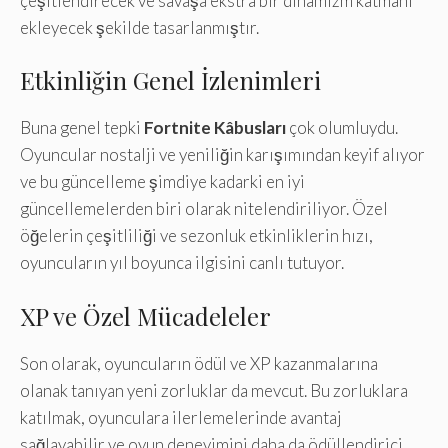
çeşitlendirecek ve savaşa ekstra bir dinamizm katmanı
ekleyecek şekilde tasarlanmıştır.
Etkinliğin Genel İzlenimleri
Buna genel tepki
Fortnite Kâbusları
çok olumluydu.
Oyuncular nostalji ve yeniliğin karışımından keyif alıyor
ve bu güncelleme şimdiye kadarki en iyi
güncellemelerden biri olarak nitelendiriliyor. Özel
öğelerin çeşitliliği ve sezonluk etkinliklerin hızı,
oyuncuların yıl boyunca ilgisini canlı tutuyor.
XP ve Özel Mücadeleler
Son olarak, oyuncuların ödül ve XP kazanmalarına
olanak tanıyan yeni zorluklar da mevcut. Bu zorluklara
katılmak, oyunculara ilerlemelerinde avantaj
sağlayabilir ve oyun deneyimini daha da ödüllendirici