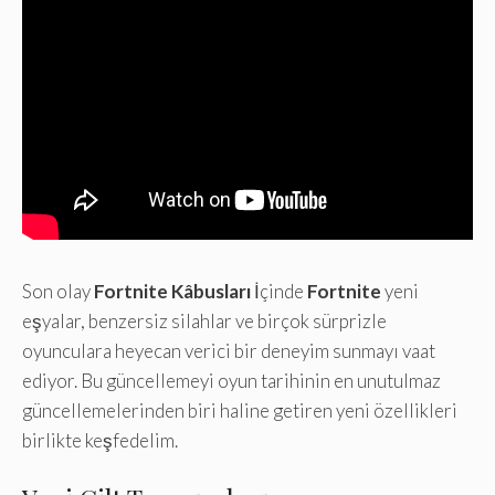
Son olay
Fortnite Kâbusları
İçinde
Fortnite
yeni
eşyalar, benzersiz silahlar ve birçok sürprizle
oyunculara heyecan verici bir deneyim sunmayı vaat
ediyor. Bu güncellemeyi oyun tarihinin en unutulmaz
güncellemelerinden biri haline getiren yeni özellikleri
birlikte keşfedelim.