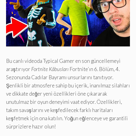
Bu canlı videoda Typical Gamer en son güncellemeyi
araştırıyor
Fortnite Kâbusları
Fortnite’ın 6. Bölüm, 4.
Sezonunda Cadılar Bayramı unsurlarını tanıtıyor.
Şenlikli bir atmosfere sahip bu içerik, inanılmaz silahları
ve dikkate değer yeni özellikleri öne çıkararak
unutulmaz bir oyun deneyimi vaat ediyor. Özellikleri,
takım savaşlarını ve keşfedilecek farklı haritaları
keşfetmek için ona katılın. Yoğun eğlenceye ve garantili
sürprizlere hazır olun!