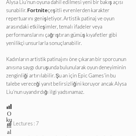
Alysa Liu’nun oyuna dahil edilmesi yeni bir bakış açısı
sunabilir.
Fortnite
çeşitli evrenlerden karakter
repertuarını genişletiyor. Artistik patinaj ve oyun
arasındaki etkileşimler, temalı ifadeler veya
performanslarını çağrıştıran gümüş kıyafetler gibi
yenilikçi unsurlarla sonuçlanabilir.
Kadınların artistik patinajını öne çıkaran bir sporcunun
anısına saygı duruşunda bulunularak oyun deneyiminin
zenginliği artırılabilir. Şu an için Epic Games’in bu
talebe vereceği yanıt belirsizliğini koruyor ancak Alysa
Liu’nun uyandırdığı ilgi yadsınamaz.
O
ku
Lectures :
7
m
al