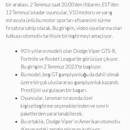
bir arabası. 2 Temmuz saat 20.00’den itibaren. EST’den
12 Temmuz’a kadar oyuncular, V10 motoru ve yarış
mirasıyla ünlü bu motor sporları efsanesini sürme
fırsatına sahip olacak. Bu girişim, video oyunlarına olan
tutkuyu otomotiv tarihiyle birleştirmeyi amaçlıyor.
90’lı yılların modeli olan Dodge Viper GTS-R,
Fortnite ve Rocket League’de görücüye çıkıyor.
Bu girişim 2 Temmuz 2023’te başlıyor.
Bu model, beş GT şampiyonluğu da dahil olmak
üzere birçok uluslararası şampiyonluk kazandı.
Prestijini vurgulayan bir başarı.
Oyuncular, lansman sırasında özel
kişiselleştirme seçeneklerinden ve sınırlı
paketlerden yararlanabilecek.
Bu ortaklık, Dodge Viper’ın Amerikan otomotiv
dünyasındaki zengin mirasını kutluyor.