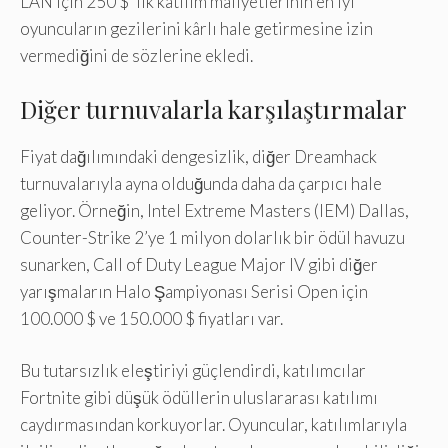
LAN için 250 $ ‘lık katılım maliyetlerinin en iyi
oyuncuların gezilerini kârlı hale getirmesine izin
vermediğini de sözlerine ekledi.
Diğer turnuvalarla karşılaştırmalar
Fiyat dağılımındaki dengesizlik, diğer Dreamhack
turnuvalarıyla ayna olduğunda daha da çarpıcı hale
geliyor. Örneğin, Intel Extreme Masters (IEM) Dallas,
Counter-Strike 2’ye 1 milyon dolarlık bir ödül havuzu
sunarken, Call of Duty League Major IV gibi diğer
yarışmaların Halo Şampiyonası Serisi Open için
100.000 $ ve 150.000 $ fiyatları var.
Bu tutarsızlık eleştiriyi güçlendirdi, katılımcılar
Fortnite gibi düşük ödüllerin uluslararası katılımı
caydırmasından korkuyorlar. Oyuncular, katılımlarıyla