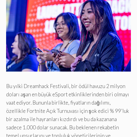
Bu yılki Dreamhack Festivali, bir ödül havuzu 2 milyon
doları aşan en büyük eSport etkinliklerinden biri olmayı
vaat ediyor. Bununla birlikte, fiyatların dağılımı,
özellikle Fortnite Açık Turnuvası için şok edici % 99’luk
bir azalma ile hayranları kızdırdı ve bu da kazanana
sadece 1.000 dolar sunacak. Bu beklenen rekabetin
temel unsurlarını ve topluluk yöneticilerinin ve