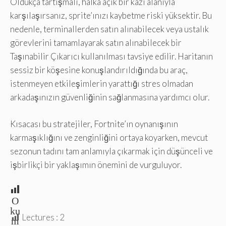
Oldukça tartışmalı, halka açık bir kazı alanıyla
karşılaşırsanız, sprite’ınızı kaybetme riski yüksektir. Bu
nedenle, terminallerden satın alınabilecek veya ustalık
görevlerini tamamlayarak satın alınabilecek bir
Taşınabilir Çıkarıcı kullanılması tavsiye edilir. Haritanın
sessiz bir köşesine konuşlandırıldığında bu araç,
istenmeyen etkileşimlerin yarattığı stres olmadan
arkadaşınızın güvenliğinin sağlanmasına yardımcı olur.
Kısacası bu stratejiler, Fortnite’ın oynanışının
karmaşıklığını ve zenginliğini ortaya koyarken, mevcut
sezonun tadını tam anlamıyla çıkarmak için düşünceli ve
işbirlikçi bir yaklaşımın önemini de vurguluyor.
O
ku
Lectures :
2
m