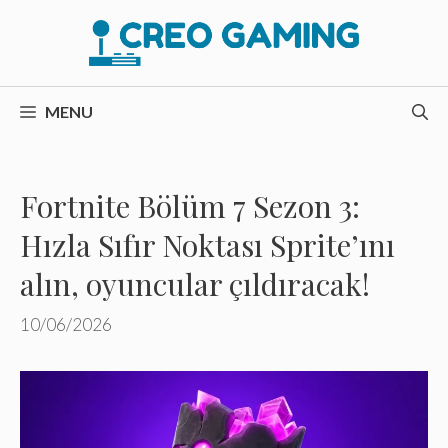
İçeriğe
atla
MENU
Fortnite Bölüm 7 Sezon 3:
Hızla Sıfır Noktası Sprite’ını
alın, oyuncular çıldıracak!
10/06/2026