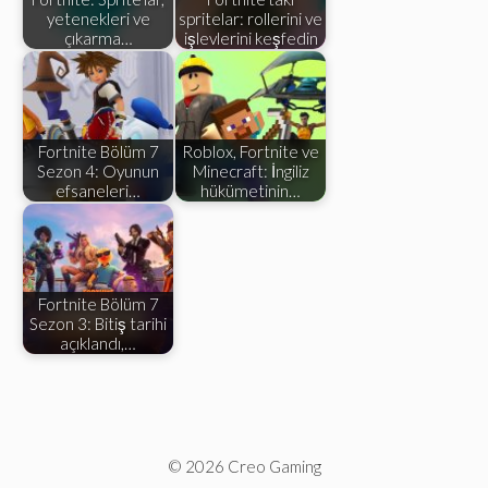
yetenekleri ve
spritelar: rollerini ve
çıkarma…
işlevlerini keşfedin
Fortnite Bölüm 7
Roblox, Fortnite ve
Sezon 4: Oyunun
Minecraft: İngiliz
efsaneleri…
hükümetinin…
Fortnite Bölüm 7
Sezon 3: Bitiş tarihi
açıklandı,…
© 2026 Creo Gaming