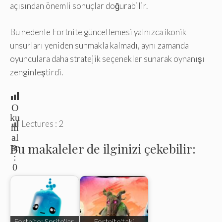
açısından önemli sonuçlar doğurabilir.
Bu nedenle Fortnite güncellemesi yalnızca ikonik
unsurları yeniden sunmakla kalmadı, aynı zamanda
oyunculara daha stratejik seçenekler sunarak oynanışı
zenginleştirdi.
O
ku
Lectures :
2
m
al
Bu makaleler de ilginizi çekebilir:
ar
:
0
Fortnite: Sprite'lar,
Fortnite'taki