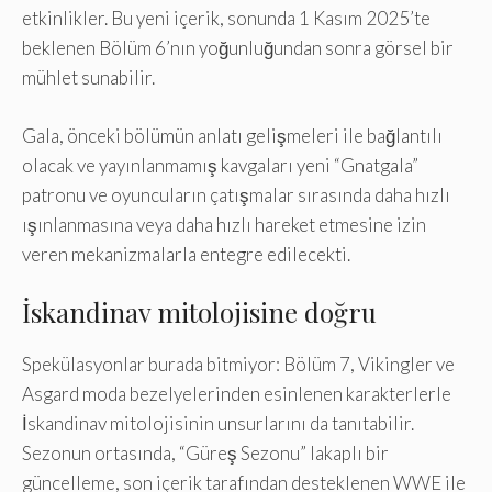
etkinlikler. Bu yeni içerik, sonunda 1 Kasım 2025’te
beklenen Bölüm 6’nın yoğunluğundan sonra görsel bir
mühlet sunabilir.
Gala, önceki bölümün anlatı gelişmeleri ile bağlantılı
olacak ve yayınlanmamış kavgaları yeni “Gnatgala”
patronu ve oyuncuların çatışmalar sırasında daha hızlı
ışınlanmasına veya daha hızlı hareket etmesine izin
veren mekanizmalarla entegre edilecekti.
İskandinav mitolojisine doğru
Spekülasyonlar burada bitmiyor: Bölüm 7, Vikingler ve
Asgard moda bezelyelerinden esinlenen karakterlerle
İskandinav mitolojisinin unsurlarını da tanıtabilir.
Sezonun ortasında, “Güreş Sezonu” lakaplı bir
güncelleme, son içerik tarafından desteklenen WWE ile