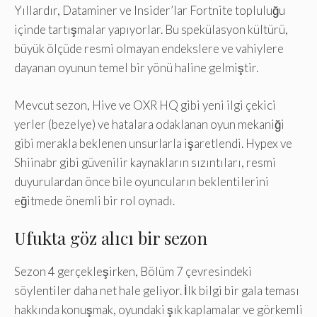
Yıllardır, Dataminer ve Insider’lar Fortnite topluluğu
içinde tartışmalar yapıyorlar. Bu spekülasyon kültürü,
büyük ölçüde resmi olmayan endekslere ve vahiylere
dayanan oyunun temel bir yönü haline gelmiştir.
Mevcut sezon, Hive ve OXR HQ gibi yeni ilgi çekici
yerler (bezelye) ve hatalara odaklanan oyun mekaniği
gibi merakla beklenen unsurlarla işaretlendi. Hypex ve
Shiinabr gibi güvenilir kaynakların sızıntıları, resmi
duyurulardan önce bile oyuncuların beklentilerini
eğitmede önemli bir rol oynadı.
Ufukta göz alıcı bir sezon
Sezon 4 gerçekleşirken, Bölüm 7 çevresindeki
söylentiler daha net hale geliyor. İlk bilgi bir gala teması
hakkında konuşmak, oyundaki şık kaplamalar ve görkemli