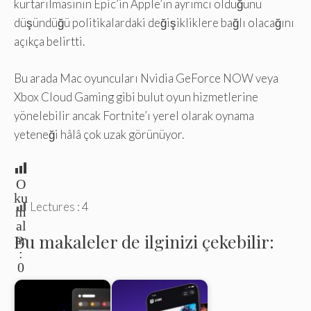
kurtarılmasının Epic’in Apple’ın ayrımcı olduğunu
düşündüğü politikalardaki değişikliklere bağlı olacağını
açıkça belirtti.
Bu arada Mac oyuncuları Nvidia GeForce NOW veya
Xbox Cloud Gaming gibi bulut oyun hizmetlerine
yönelebilir ancak Fortnite’ı yerel olarak oynama
yeteneği hâlâ çok uzak görünüyor.
O
ku
Lectures :
4
m
al
Bu makaleler de ilginizi çekebilir:
ar
:
0