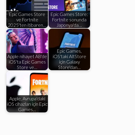
Epic Games Store
Epic Games Store:
ve Fortnite
Fortnite sonunda
2025'ten itibaren…
Japonya'da…
Epic Games,
Apple nihayet AB'de
iOS'taki AltStore
iOS'ta Epic Games
için Galaxy
Store ve…
Store'dan…
Apple, Avrupa'daki
iOS cihazları için Epic
Games…