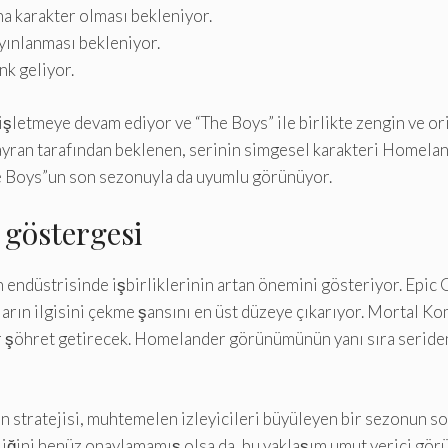
a karakter olması bekleniyor.
yınlanması bekleniyor.
k geliyor.
işletmeye devam ediyor ve “The Boys” ile birlikte zengin ve ori
 hayran tarafından beklenen, serinin simgesel karakteri Homela
e Boys”un son sezonuyla da uyumlu görünüyor.
 göstergesi
n endüstrisinde işbirliklerinin artan önemini gösteriyor. Epic
uların ilgisini çekme şansını en üst düzeye çıkarıyor. Mortal K
 şöhret getirecek. Homelander görünümünün yanı sıra seriden i
ın stratejisi, muhtemelen izleyicileri büyüleyen bir sezonun 
irliğini henüz onaylamamış olsa da, bu yaklaşım umut verici gö