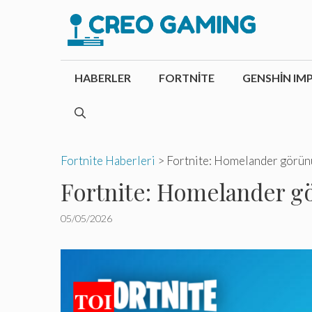
İçeriğe
atla
HABERLER
FORTNITE
GENSHIN IM
Fortnite Haberleri
>
Fortnite: Homelander görünü
Fortnite: Homelander gö
05/05/2026