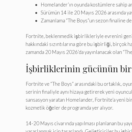
Homelander’ın oyunda kostümlere sahip an
Sürümün 14 ile 20 Mayıs 2026 arasında ya
Zamanlama “The Boys”un sezon finaline den
Fortnite, beklenmedik işbirlikleriyle evrenini gen
hakkındaki sızıntılarına göre bu işbirliği, birçok
zamanda 20 Mayıs 2026’da yayınlanacak olan “Th
İşbirliklerinin gücünün bir
Fortnite ve “The Boys” arasındaki bu ortaklık, oyu
serinin finaliyle aynı hizaya getirerek yeni oyunc
sansasyon yaratan Homelander, Fortnite’a yeni bir
kozmetik öğeler de programda yer alıyor.
14-20 Mayıs civarında yapılması planlanan bu yay
yararlanmak için tasarlandı. Geliştiriciler bu işb