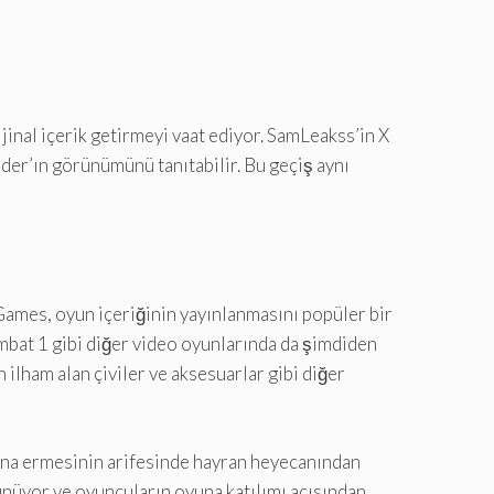
jinal içerik getirmeyi vaat ediyor. SamLeakss’in X
nder’ın görünümünü tanıtabilir. Bu geçiş aynı
 Games, oyun içeriğinin yayınlanmasını popüler bir
ombat 1 gibi diğer video oyunlarında da şimdiden
lham alan çiviler ve aksesuarlar gibi diğer
sona ermesinin arifesinde hayran heyecanından
rünüyor ve oyuncuların oyuna katılımı açısından