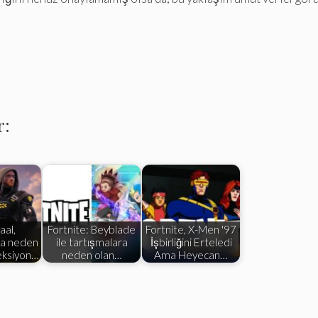
r:
al,
Fortnite: Beyblade
Fortnite, X-Men '97
ra neden
ile tartışmalara
İşbirliğini Erteledi
leksiyon…
neden olan…
Ama Heyecan…