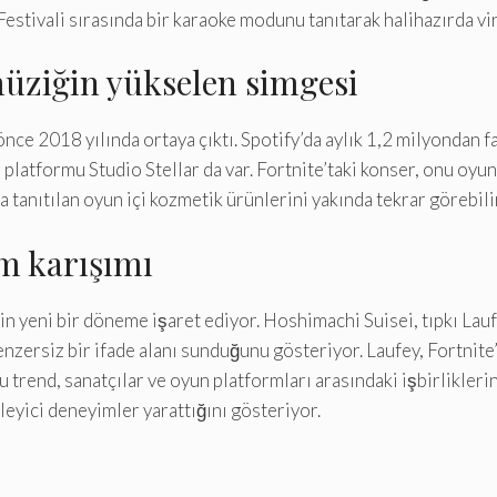
estivali sırasında bir karaoke modunu tanıtarak halihazırda vi
müziğin yükselen simgesi
ce 2018 yılında ortaya çıktı. Spotify’da aylık 1,2 milyondan f
di platformu Studio Stellar da var. Fortnite’taki konser, onu oy
 tanıtılan oyun içi kozmetik ürünlerini yakında tekrar görebilir
m karışımı
çin yeni bir döneme işaret ediyor. Hoshimachi Suisei, tıpkı La
zersiz bir ifade alanı sunduğunu gösteriyor. Laufey, Fortnite’
 trend, sanatçılar ve oyun platformları arasındaki işbirlikleri
leyici deneyimler yarattığını gösteriyor.