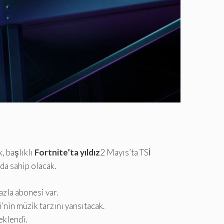
, başlıklı
Fortnite’ta yıldız
2 Mayıs’ta TSİ
da sahip olacak.
zla abonesi var.
nin müzik tarzını yansıtacak.
eklendi.