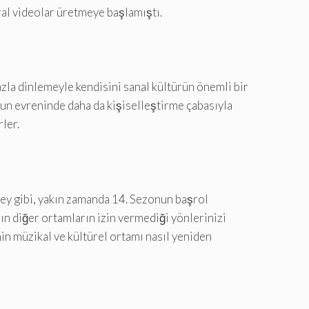
ral videolar üretmeye başlamıştı.
azla dinlemeyle kendisini sanal kültürün önemli bir
unun evreninde daha da kişiselleştirme çabasıyla
ler.
ufey gibi, yakın zamanda 14. Sezonun başrol
ın diğer ortamların izin vermediği yönlerinizi
nin müzikal ve kültürel ortamı nasıl yeniden