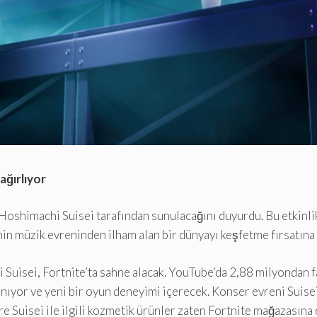
ağırlıyor
 Hoshimachi Suisei tarafından sunulacağını duyurdu. Bu etkinlik
in müzik evreninden ilham alan bir dünyayı keşfetme fırsatına 
Suisei, Fortnite’ta sahne alacak. YouTube’da 2,88 milyondan fa
ıyor ve yeni bir oyun deneyimi içerecek. Konser evreni Suisei’
 Suisei ile ilgili kozmetik ürünler zaten Fortnite mağazasına 