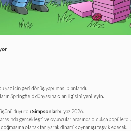
üyor
u yaz için geri dönüş yapılması planlandı.
arın Springfield dünyasına olan ilgisini yenileyin.
önüşünü duyurdu
Simpsonlar
bu yaz 2026.
​​arasında gerçekleşti ve oyuncular arasında oldukça popülerdi.
doğmasına olanak tanıyarak dinamik oynanışı teşvik edecek.