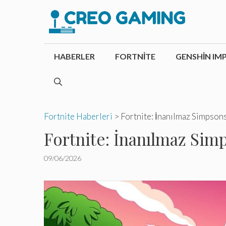
İçeriğe
atla
HABERLER
FORTNITE
GENSHIN IM
Fortnite Haberleri
>
Fortnite: İnanılmaz Simpsons
Fortnite: İnanılmaz Simp
09/06/2026