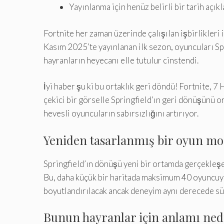
Yayınlanma için henüz belirli bir tarih açı
Fortnite her zaman üzerinde çalışılan işbirlikleri 
Kasım 2025’te yayınlanan ilk sezon, oyuncuları Spr
hayranların heyecanı elle tutulur cinstendi.
İyi haber şu ki bu ortaklık geri döndü! Fortnite, 7
çekici bir görselle Springfield’ın geri dönüşünü o
hevesli oyuncuların sabırsızlığını artırıyor.
Yeniden tasarlanmış bir oyun m
Springfield’ın dönüşü yeni bir ortamda gerçekleşe
Bu, daha küçük bir haritada maksimum 40 oyuncuyla
boyutlandırılacak ancak deneyim aynı derecede sü
Bunun hayranlar için anlamı ned