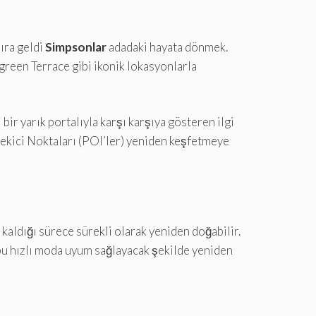
sıra geldi
Simpsonlar
adadaki hayata dönmek.
green Terrace gibi ikonik lokasyonlarla
bir yarık portalıyla karşı karşıya gösteren ilgi
 Çekici Noktaları (POI’ler) yeniden keşfetmeye
aldığı sürece sürekli olarak yeniden doğabilir.
 bu hızlı moda uyum sağlayacak şekilde yeniden