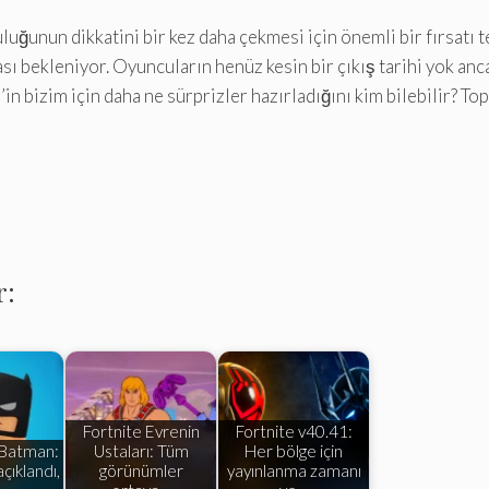
luğunun dikkatini bir kez daha çekmesi için önemli bir fırsatı t
ı bekleniyor. Oyuncuların henüz kesin bir çıkış tarihi yok anca
 bizim için daha ne sürprizler hazırladığını kim bilebilir? Topl
r:
Fortnite Evrenin
Fortnite v40.41:
 Batman:
Ustaları: Tüm
Her bölge için
açıklandı,
görünümler
yayınlanma zamanı