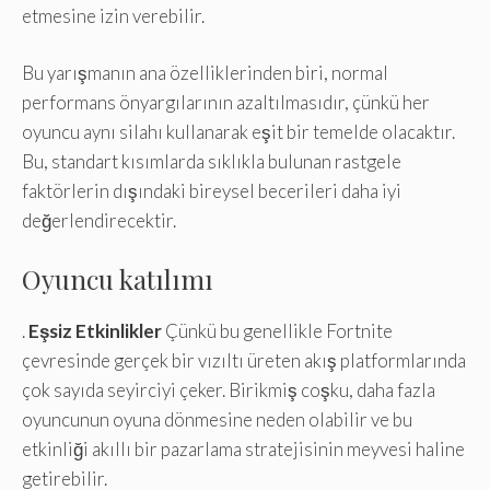
etmesine izin verebilir.
Bu yarışmanın ana özelliklerinden biri, normal
performans önyargılarının azaltılmasıdır, çünkü her
oyuncu aynı silahı kullanarak eşit bir temelde olacaktır.
Bu, standart kısımlarda sıklıkla bulunan rastgele
faktörlerin dışındaki bireysel becerileri daha iyi
değerlendirecektir.
Oyuncu katılımı
.
Eşsiz Etkinlikler
Çünkü bu genellikle Fortnite
çevresinde gerçek bir vızıltı üreten akış platformlarında
çok sayıda seyirciyi çeker. Birikmiş coşku, daha fazla
oyuncunun oyuna dönmesine neden olabilir ve bu
etkinliği akıllı bir pazarlama stratejisinin meyvesi haline
getirebilir.