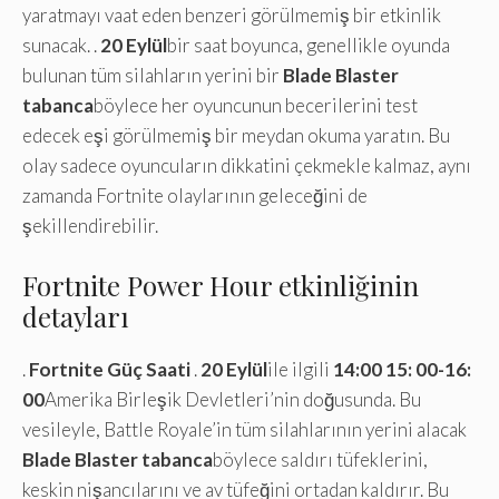
yaratmayı vaat eden benzeri görülmemiş bir etkinlik
sunacak. .
20 Eylül
bir saat boyunca, genellikle oyunda
bulunan tüm silahların yerini bir
Blade Blaster
tabanca
böylece her oyuncunun becerilerini test
edecek eşi görülmemiş bir meydan okuma yaratın. Bu
olay sadece oyuncuların dikkatini çekmekle kalmaz, aynı
zamanda Fortnite olaylarının geleceğini de
şekillendirebilir.
Fortnite Power Hour etkinliğinin
detayları
.
Fortnite Güç Saati
.
20 Eylül
ile ilgili
14:00 15: 00-16:
00
Amerika Birleşik Devletleri’nin doğusunda. Bu
vesileyle, Battle Royale’in tüm silahlarının yerini alacak
Blade Blaster tabanca
böylece saldırı tüfeklerini,
keskin nişancılarını ve av tüfeğini ortadan kaldırır. Bu