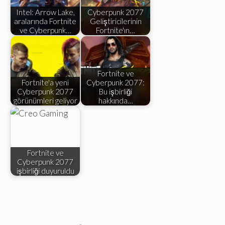
Intel: Arrow Lake,
Cyberpunk 2077
aralarında Fortnite
Geliştiricilerinin
ve Cyberpunk…
Fortnite'ın…
Fortnite ve
Fortnite'a yeni
Cyberpunk 2077:
Cyberpunk 2077
Bu işbirliği
görünümleri geliyor
hakkında…
Fortnite ve
Cyberpunk 2077
işbirliği duyuruldu