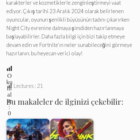
karakterler ve kozmetiklerle zenginleştirmeyi vaat
ediyor. Çıkış tarihi 23 Aralık 2024 olarak belirlenen
oyuncular, oyunun şenlikli büyüsünün tadını çıkarırken
Night City evrenine dalmaya şimdiden hazırlanmaya
başlayabilirler. Daha fazla bilgi için bizi takip etmeye
devam edin ve Fortnite’ın neler sunabileceğini görmeye
hazırlanın. bu heyecan verici olay!
O
ku
Lectures :
21
m
al
Bu makaleler de ilginizi çekebilir:
ar
:
0