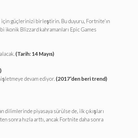
için güçlerinizi birleştirin. Bu duyuru, Fortnite’ın
ibi ikonik Blizzard kahramanları Epic Games
alacak.
(Tarih: 14 Mayıs)
)
genişletmeye devam ediyor.
(2017’den beri trend)
dilimlerinde piyasaya sürülse de, ilk çıkışları
n sonra hızla arttı, ancak Fortnite daha sonra