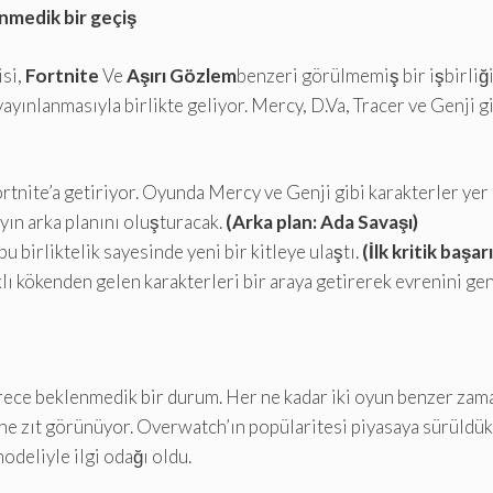
nmedik bir geçiş
isi,
Fortnite
Ve
Aşırı Gözlem
benzeri görülmemiş bir işbirliği 
ınlanmasıyla birlikte geliyor. Mercy, D.Va, Tracer ve Genji g
rtnite’a getiriyor. Oyunda Mercy ve Genji gibi karakterler yer 
ayın arka planını oluşturacak.
(Arka plan: Ada Savaşı)
 birliktelik sayesinde yeni bir kitleye ulaştı.
(İlk kritik başarı
arklı kökenden gelen karakterleri bir araya getirerek evrenini 
ece beklenmedik bir durum. Her ne kadar iki oyun benzer zaman 
 zıt görünüyor. Overwatch’ın popülaritesi piyasaya sürüldükte
odeliyle ilgi odağı oldu.