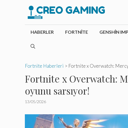
İçeriğe
atla
HABERLER
FORTNITE
GENSHIN IM
Fortnite Haberleri
>
Fortnite x Overwatch: Mercy 
Fortnite x Overwatch: Me
oyunu sarsıyor!
13/05/2026