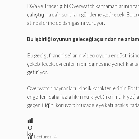
D.Va ve Tracer gibi Overwatch kahramanlarının tama
çalıştığına dair soruları gündeme getirecek. Bu c
atmosferine de damgasını vuruyor.
Bu işbirliği oyunun geleceği açısından ne anlam
Bu geçiş, franchise’ların video oyunu endüstrisind
çekebilecek, evrenlerin birleşmesine yönelik arta
getiriyor.
Overwatch hayranları, klasik karakterlerinin Fort
engelleri daha fazla fikri mülkiyet (fikri mülkiyet) 
geçerliliğini koruyor: Mücadeleye katılacak sırad
O
ku
Lectures :
4
m