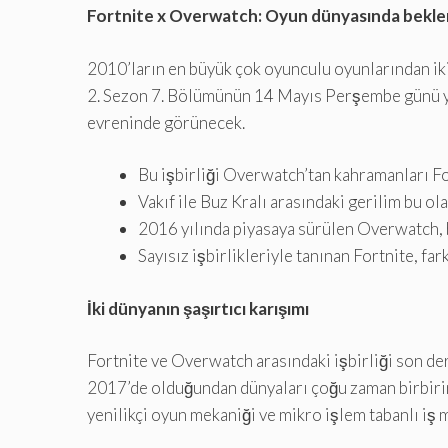
Fortnite x Overwatch: Oyun dünyasında bekle
2010’ların en büyük çok oyunculu oyunlarından ik
2. Sezon 7. Bölümünün 14 Mayıs Perşembe günü yay
evreninde görünecek.
Bu işbirliği Overwatch’tan kahramanları Fo
Vakıf ile Buz Kralı arasındaki gerilim bu ol
2016 yılında piyasaya sürülen Overwatch, bu
Sayısız işbirlikleriyle tanınan Fortnite, f
İki dünyanın şaşırtıcı karışımı
Fortnite ve Overwatch arasındaki işbirliği son der
2017’de olduğundan dünyaları çoğu zaman birbirine
yenilikçi oyun mekaniği ve mikro işlem tabanlı iş m