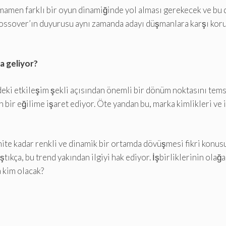
men farklı bir oyun dinamiğinde yol alması gerekecek ve bu da 
rossover’ın duyurusu aynı zamanda adayı düşmanlara karşı koru
a geliyor?
eki etkileşim şekli açısından önemli bir dönüm noktasını temsil
n bir eğilime işaret ediyor. Öte yandan bu, marka kimlikleri v
nite kadar renkli ve dinamik bir ortamda dövüşmesi fikri konus
aştıkça, bu trend yakından ilgiyi hak ediyor. İşbirliklerinin ola
a kim olacak?