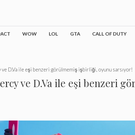
PACT
WOW
LOL
GTA
CALL OF DUTY
ve D.Va ile eşi benzeri görülmemiş işbirliği, oyunu sarsıyor!
rcy ve D.Va ile eşi benzeri gör