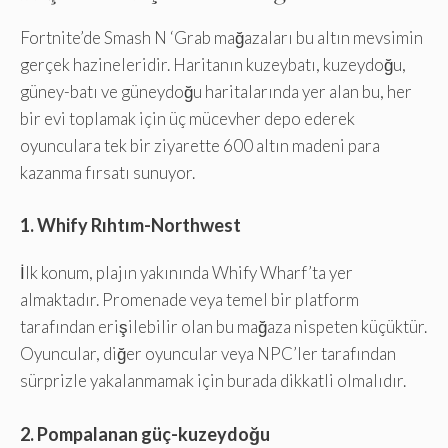
Fortnite’de Smash N ‘Grab mağazaları bu altın mevsimin
gerçek hazineleridir. Haritanın kuzeybatı, kuzeydoğu,
güney-batı ve güneydoğu haritalarında yer alan bu, her
bir evi toplamak için üç mücevher depo ederek
oyunculara tek bir ziyarette 600 altın madeni para
kazanma fırsatı sunuyor.
1. Whify Rıhtım-Northwest
İlk konum, plajın yakınında Whify Wharf’ta yer
almaktadır. Promenade veya temel bir platform
tarafından erişilebilir olan bu mağaza nispeten küçüktür.
Oyuncular, diğer oyuncular veya NPC’ler tarafından
sürprizle yakalanmamak için burada dikkatli olmalıdır.
2. Pompalanan güç-kuzeydoğu