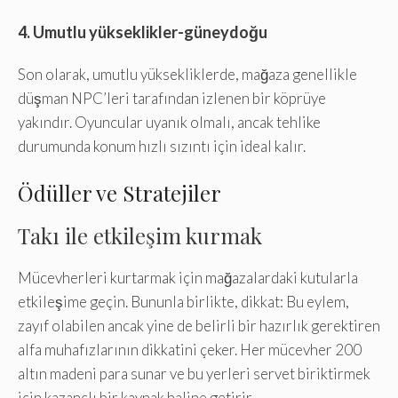
4. Umutlu yükseklikler-güneydoğu
Son olarak, umutlu yüksekliklerde, mağaza genellikle
düşman NPC’leri tarafından izlenen bir köprüye
yakındır. Oyuncular uyanık olmalı, ancak tehlike
durumunda konum hızlı sızıntı için ideal kalır.
Ödüller ve Stratejiler
Takı ile etkileşim kurmak
Mücevherleri kurtarmak için mağazalardaki kutularla
etkileşime geçin. Bununla birlikte, dikkat: Bu eylem,
zayıf olabilen ancak yine de belirli bir hazırlık gerektiren
alfa muhafızlarının dikkatini çeker. Her mücevher 200
altın madeni para sunar ve bu yerleri servet biriktirmek
için kazançlı bir kaynak haline getirir.