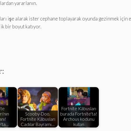
lardan yararlanın.
arı işe alarak ister cephane toplayarak oyunda gezinmek için 
k bir boyut katıyor.
r:
ite
Fortnite Kâbusları
ı'nın
Scooby-Doo,
burada Fortnite'ta!
nı!
Fortnite Kâbusları
Archous kodunu
e'ta…
Cadılar Bayramı…
kullan