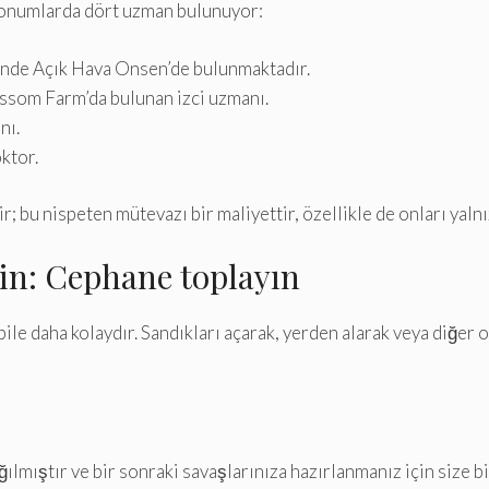
 konumlarda dört uzman bulunuyor:
nde Açık Hava Onsen’de bulunmaktadır.
ossom Farm’da bulunan izci uzmanı.
nı.
ktor.
; bu nispeten mütevazı bir maliyettir, özellikle de onları yalnız
in: Cephane toplayın
le daha kolaydır. Sandıkları açarak, yerden alarak veya diğer 
lmıştır ve bir sonraki savaşlarınıza hazırlanmanız için size bi