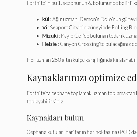
Fortnite’ın bu 1. sezonunun 6. bölümünde belirli
kül
: Ağır uzman, Demon’s Dojo’nun güneyi
Vi
: Seaport City’nin güneyinde Rolling Bl
Mizuki
: Kayıp Göl’de bulunan tedarik uzma
Helsie
: Canyon Crossing’te bulacağınız do
Her uzman 250 altın külçe karşılığında kiralanabilir
Kaynaklarınızı optimize ed
Fortnite’ta cephane toplamak uzman toplamaktan bi
toplayabilirsiniz.
Kaynakları bulun
Cephane kutuları haritanın her noktasına (POI) dağı