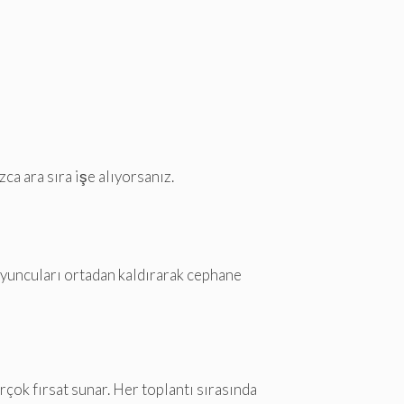
ca ara sıra işe alıyorsanız.
oyuncuları ortadan kaldırarak cephane
rçok fırsat sunar. Her toplantı sırasında