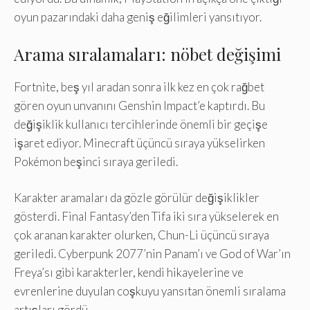
oyun pazarındaki daha geniş eğilimleri yansıtıyor.
Arama sıralamaları: nöbet değişimi
Fortnite, beş yıl aradan sonra ilk kez en çok rağbet
gören oyun unvanını Genshin Impact’e kaptırdı. Bu
değişiklik kullanıcı tercihlerinde önemli bir geçişe
işaret ediyor. Minecraft üçüncü sıraya yükselirken
Pokémon beşinci sıraya geriledi.
Karakter aramaları da gözle görülür değişiklikler
gösterdi. Final Fantasy’den Tifa iki sıra yükselerek en
çok aranan karakter olurken, Chun-Li üçüncü sıraya
geriledi. Cyberpunk 2077’nin Panam’ı ve God of War’ın
Freya’sı gibi karakterler, kendi hikayelerine ve
evrenlerine duyulan coşkuyu yansıtan önemli sıralama
artışları gördü.