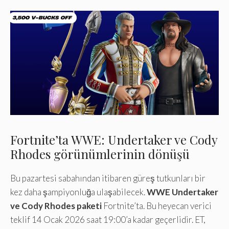
Fortnite’ta WWE: Undertaker ve Cody
Rhodes görünümlerinin dönüşü
Bu pazartesi sabahından itibaren güreş tutkunları bir
kez daha şampiyonluğa ulaşabilecek.
WWE Undertaker
ve Cody Rhodes paketi
Fortnite’ta. Bu heyecan verici
teklif 14 Ocak 2026 saat 19:00’a kadar geçerlidir. ET,