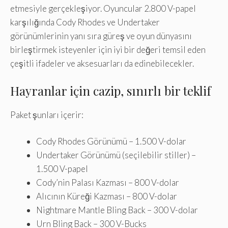
etmesiyle gerçekleşiyor. Oyuncular 2.800 V-papel
karşılığında Cody Rhodes ve Undertaker
görünümlerinin yanı sıra güreş ve oyun dünyasını
birleştirmek isteyenler için iyi bir değeri temsil eden
çeşitli ifadeler ve aksesuarları da edinebilecekler.
Hayranlar için cazip, sınırlı bir teklif
Paket şunları içerir:
Cody Rhodes Görünümü – 1.500 V-dolar
Undertaker Görünümü (seçilebilir stiller) –
1.500 V-papel
Cody’nin Palası Kazması – 800 V-dolar
Alıcının Küreği Kazması – 800 V-dolar
Nightmare Mantle Bling Back – 300 V-dolar
Urn Bling Back – 300 V-Bucks