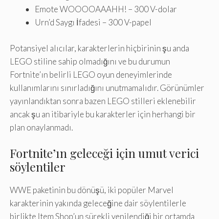
Emote WOOOOAAAHH! – 300 V-dolar
Urn’d Saygı İfadesi – 300 V-papel
Potansiyel alıcılar, karakterlerin hiçbirinin şu anda
LEGO stiline sahip olmadığını ve bu durumun
Fortnite’ın belirli LEGO oyun deneyimlerinde
kullanımlarını sınırladığını unutmamalıdır. Görünümler
yayınlandıktan sonra bazen LEGO stilleri eklenebilir
ancak şu an itibariyle bu karakterler için herhangi bir
plan onaylanmadı.
Fortnite’ın geleceği için umut verici
söylentiler
WWE paketinin bu dönüşü, iki popüler Marvel
karakterinin yakında geleceğine dair söylentilerle
birlikte Item Shop’un sürekli yenilendiği bir ortamda