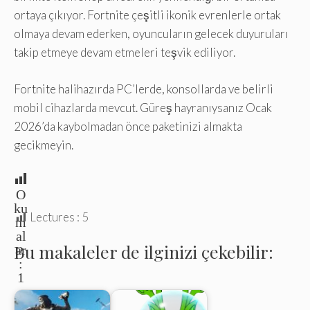
ortaya çıkıyor. Fortnite çeşitli ikonik evrenlerle ortak
olmaya devam ederken, oyuncuların gelecek duyuruları
takip etmeye devam etmeleri teşvik ediliyor.
Fortnite halihazırda PC’lerde, konsollarda ve belirli
mobil cihazlarda mevcut. Güreş hayranıysanız Ocak
2026’da kaybolmadan önce paketinizi almakta
gecikmeyin.
O
ku
Lectures :
5
m
al
Bu makaleler de ilginizi çekebilir:
ar
:
1