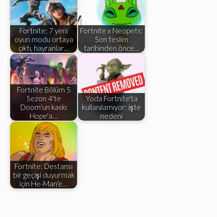
Fortnite: 7 yeni
Fortnite x Neopets:
oyun modu ortaya
Son teslim
çıktı, hayranlar…
tarihinden önce…
Fortnite Bölüm 5
Sezon 4'te
Yoda Fortnite'ta
Doom'un kaskı
kullanılamıyor: işte
Hope'a…
nedeni
Fortnite: Destansı
bir geçişi duyurmak
için He-Man'e…