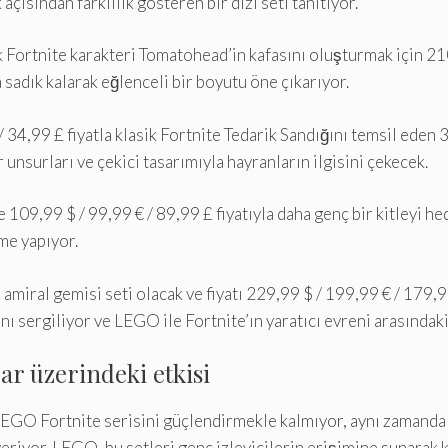
ısından farklılık gösteren bir dizi seti tanıtıyor.
 Fortnite karakteri Tomatohead’in kafasını oluşturmak için 210
a sadık kalarak eğlenceli bir boyutu öne çıkarıyor.
/ 34,99 £ fiyatla klasik Fortnite Tedarik Sandığını temsil ede
 unsurları ve çekici tasarımıyla hayranların ilgisini çekecek.
109,99 $ / 99,99 € / 89,99 £ fiyatıyla daha genç bir kitleyi hed
me yapıyor.
amiral gemisi seti olacak ve fiyatı 229,99 $ / 199,99 € / 179,
nı sergiliyor ve LEGO ile Fortnite’ın yaratıcı evreni arasındak
ar üzerindeki etkisi
 LEGO Fortnite serisini güçlendirmekle kalmıyor, aynı zamanda
iyor. LEGO, bu setleri genç izleyicilerin erişimine sunarak kalı