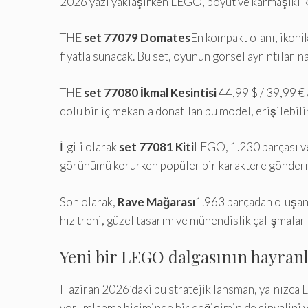
2026 yazı yaklaşırken LEGO, boyut ve karmaşıklık aç
THE
set 77079 Domates
En kompakt olanı, ikonik
fiyatla sunacak. Bu set, oyunun görsel ayrıntıların
THE
set 77080 İkmal Kesintisi
44,99 $ / 39,99 € 
dolu bir iç mekanla donatılan bu model, erişilebilir
İlgili olarak
set 77081 Kiti
LEGO, 1.230 parçası ve 
görünümü korurken popüler bir karaktere gönder
Son olarak,
Rave Mağarası
1.963 parçadan oluşan 
hız treni, güzel tasarım ve mühendislik çalışmaları
Yeni bir LEGO dalgasının hayranl
Haziran 2026’daki bu stratejik lansman, yalnızca
yorumlanma biçiminde bir değişimin de sinyalini ver