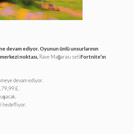
erine devam ediyor. Oyunun ünlü unsurlarının
 merkezi noktası,
Rave Mağarası seti
Fortnite’ın
işmeye devam ediyor.
179,99 £.
luşacak.
i hedefliyor.