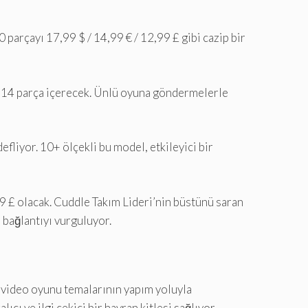
 parçayı 17,99 $ / 14,99 € / 12,99 £ gibi cazip bir
n 314 parça içerecek. Ünlü oyuna göndermelerle
efliyor. 10+ ölçekli bu model, etkileyici bir
99 £ olacak. Cuddle Takım Lideri’nin büstünü saran
i bağlantıyı vurguluyor.
 video oyunu temalarının yapım yoluyla
cı ve ilgi çekici bir hayran kitlesi sağlıyor.