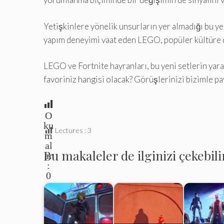
Yetişkinlere yönelik unsurların yer almadığı bu yen
yapım deneyimi vaat eden LEGO, popüler kültüre d
LEGO ve Fortnite hayranları, bu yeni setlerin yara
favoriniz hangisi olacak? Görüşlerinizi bizimle p
O
ku
Lectures :
3
m
al
Bu makaleler de ilginizi çekebili
ar
:
0