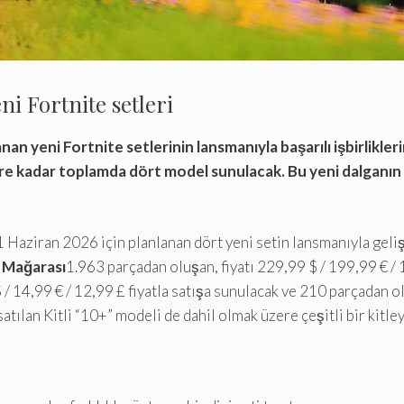
i Fortnite setleri
an yeni Fortnite setlerinin lansmanıyla başarılı işbirlikl
ere kadar toplamda dört model sunulacak. Bu yeni dalganın
1 Haziran 2026 için planlanan dört yeni setin lansmanıyla gel
 Mağarası
1.963 parçadan oluşan, fiyatı 229,99 $ / 199,99 € / 
 14,99 € / 12,99 £ fiyatla satışa sunulacak ve 210 parçadan o
satılan Kitli “10+” modeli de dahil olmak üzere çeşitli bir kitley