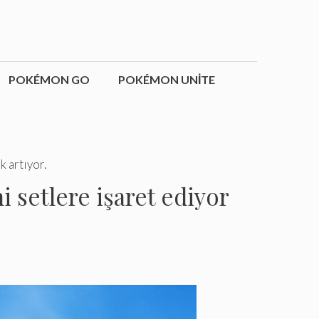
POKÉMON GO
POKÉMON UNITE
k artıyor.
 setlere işaret ediyor