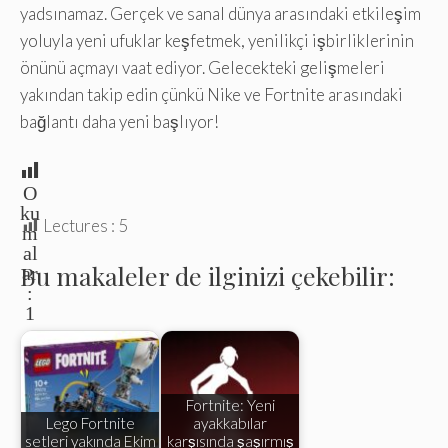
yadsınamaz. Gerçek ve sanal dünya arasındaki etkileşim
yoluyla yeni ufuklar keşfetmek, yenilikçi işbirliklerinin
önünü açmayı vaat ediyor. Gelecekteki gelişmeleri
yakından takip edin çünkü Nike ve Fortnite arasındaki
bağlantı daha yeni başlıyor!
O
ku
Lectures :
5
m
al
Bu makaleler de ilginizi çekebilir:
ar
:
1
Fortnite: Yeni
Lego Fortnite
ayakkabılar
setleri yakında Ekim
karşısında şaşırmış