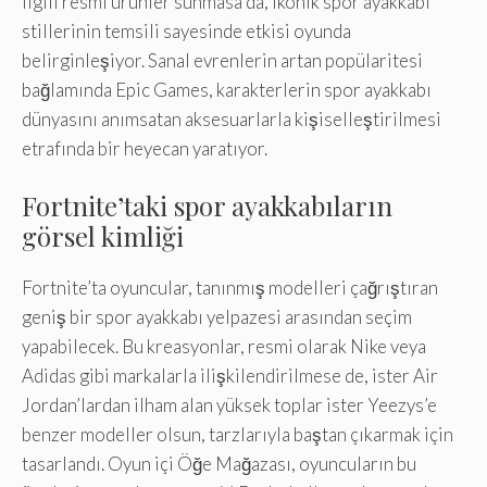
ilgili resmi ürünler sunmasa da, ikonik spor ayakkabı
stillerinin temsili sayesinde etkisi oyunda
belirginleşiyor. Sanal evrenlerin artan popülaritesi
bağlamında Epic Games, karakterlerin spor ayakkabı
dünyasını anımsatan aksesuarlarla kişiselleştirilmesi
etrafında bir heyecan yaratıyor.
Fortnite’taki spor ayakkabıların
görsel kimliği
Fortnite’ta oyuncular, tanınmış modelleri çağrıştıran
geniş bir spor ayakkabı yelpazesi arasından seçim
yapabilecek. Bu kreasyonlar, resmi olarak Nike veya
Adidas gibi markalarla ilişkilendirilmese de, ister Air
Jordan’lardan ilham alan yüksek toplar ister Yeezys’e
benzer modeller olsun, tarzlarıyla baştan çıkarmak için
tasarlandı. Oyun içi Öğe Mağazası, oyuncuların bu