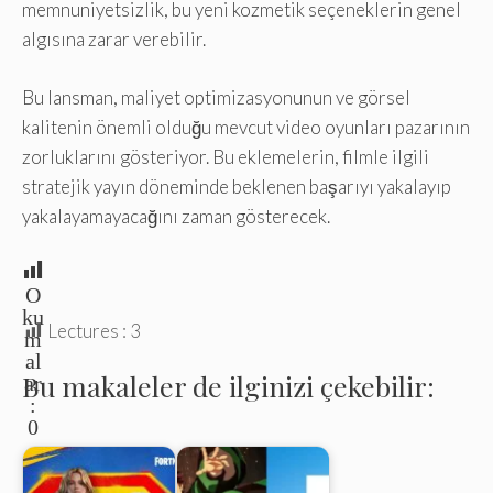
memnuniyetsizlik, bu yeni kozmetik seçeneklerin genel
algısına zarar verebilir.
Bu lansman, maliyet optimizasyonunun ve görsel
kalitenin önemli olduğu mevcut video oyunları pazarının
zorluklarını gösteriyor. Bu eklemelerin, filmle ilgili
stratejik yayın döneminde beklenen başarıyı yakalayıp
yakalayamayacağını zaman gösterecek.
O
ku
Lectures :
3
m
al
Bu makaleler de ilginizi çekebilir:
ar
:
0