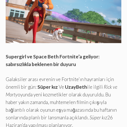
Supergirl ve Space Beth Fortnite’a geliyor:
sabırsızlıkla beklenen bir duyuru
Galaksiler arası evrenin ve Fortnite’ın hayranları için
önemli bir gün:
Süper kız
Ve
UzayBeth
ile ilgili
Rick ve
Morty
oyunda yeni kozmetikler olarak duyuruldu. Bu
haber yakın zamanda, muhtemelen filmin çıkışıyla
bağlantılı olarak oyunun eşya mağazasında bu haftanın
sonlarında planlı bir lansmanla açıklandı.
Süper kız
26
Haziran’da yapılması planlanıyor.