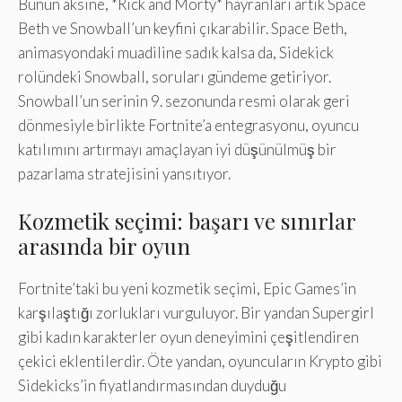
Bunun aksine, *Rick and Morty* hayranları artık Space
Beth ve Snowball’un keyfini çıkarabilir. Space Beth,
animasyondaki muadiline sadık kalsa da, Sidekick
rolündeki Snowball, soruları gündeme getiriyor.
Snowball’un serinin 9. sezonunda resmi olarak geri
dönmesiyle birlikte Fortnite’a entegrasyonu, oyuncu
katılımını artırmayı amaçlayan iyi düşünülmüş bir
pazarlama stratejisini yansıtıyor.
Kozmetik seçimi: başarı ve sınırlar
arasında bir oyun
Fortnite’taki bu yeni kozmetik seçimi, Epic Games’in
karşılaştığı zorlukları vurguluyor. Bir yandan Supergirl
gibi kadın karakterler oyun deneyimini çeşitlendiren
çekici eklentilerdir. Öte yandan, oyuncuların Krypto gibi
Sidekicks’in fiyatlandırmasından duyduğu