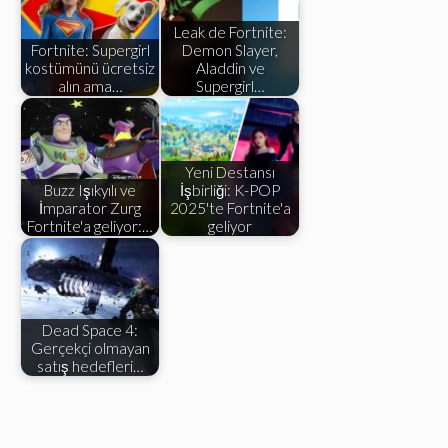
Leak de Fortnite:
Fortnite: Supergirl
Demon Slayer,
kostümünü ücretsiz
Aladdin ve
alın ama…
Supergirl…
Yeni Destansı
Buzz Işıkyılı ve
İşbirliği: K-POP
İmparator Zurg
2025'te Fortnite'a
Fortnite'a geliyor:…
geliyor
Dead Space 4:
Gerçekçi olmayan
satış hedefleri…