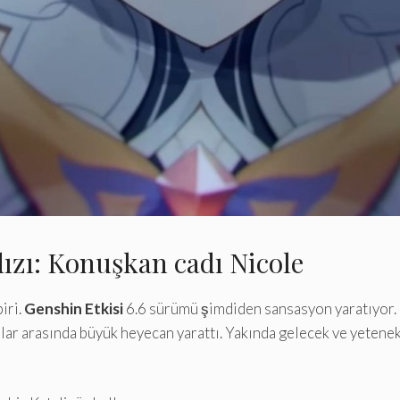
dızı: Konuşkan cadı Nicole
iri.
Genshin Etkisi
6.6 sürümü şimdiden sansasyon yaratıyor. 
cular arasında büyük heyecan yarattı. Yakında gelecek ve yetene