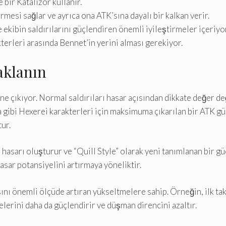
e bir Katalizör kullanır.
mesi sağlar ve ayrıca ona ATK’sına dayalı bir kalkan verir.
 ekibin saldırılarını güçlendiren önemli iyileştirmeler içeriyor
terleri arasında Bennet’in yerini alması gerekiyor.
aklanın
ne çıkıyor. Normal saldırıları hasar açısından dikkate değer de
 gibi Hexerei karakterleri için maksimuma çıkarılan bir ATK gü
ur.
hasarı oluşturur ve “Quill Style” olarak yeni tanımlanan bir g
asar potansiyelini artırmaya yöneliktir.
’sını önemli ölçüde artıran yükseltmelere sahip. Örneğin, ilk tak
elerini daha da güçlendirir ve düşman direncini azaltır.