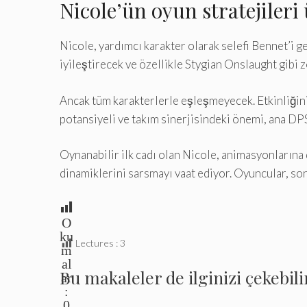
Nicole’ün oyun stratejileri
Nicole, yardımcı karakter olarak selefi Bennet’i g
iyileştirecek ve özellikle Stygian Onslaught gibi 
Ancak tüm karakterlerle eşleşmeyecek. Etkinliğini
potansiyeli ve takım sinerjisindeki önemi, ana DPS
Oynanabilir ilk cadı olan Nicole, animasyonlarına 
dinamiklerini sarsmayı vaat ediyor. Oyuncular, son
O
ku
Lectures :
3
m
al
Bu makaleler de ilginizi çekebili
ar
:
0