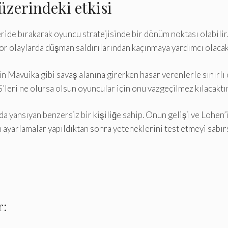
 üzerindeki etkisi
eride bırakarak oyuncu stratejisinde bir dönüm noktası olabili
zor olaylarda düşman saldırılarından kaçınmaya yardımcı olacak
n Mavuika gibi savaş alanına girerken hasar verenlerle sınırlı
’leri ne olursa olsun oyuncular için onu vazgeçilmez kılacaktır
da yansıyan benzersiz bir kişiliğe sahip. Onun gelişi ve Lohen’
 ayarlamalar yapıldıktan sonra yeteneklerini test etmeyi sabırs
r: