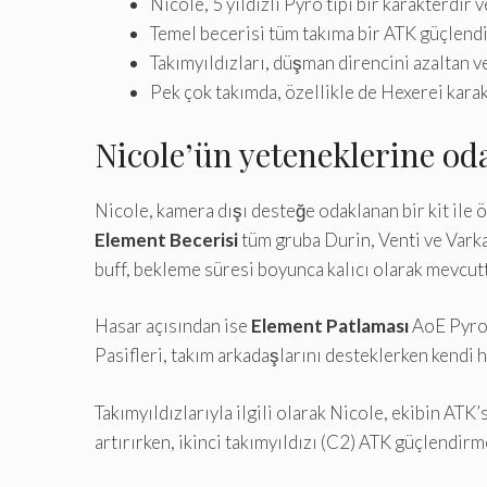
Nicole, 5 yıldızlı Pyro tipi bir karakterdir v
Temel becerisi tüm takıma bir ATK güçlendir
Takımyıldızları, düşman direncini azaltan ve
Pek çok takımda, özellikle de Hexerei karak
Nicole’ün yeteneklerine od
Nicole, kamera dışı desteğe odaklanan bir kit ile ö
Element Becerisi
tüm gruba Durin, Venti ve Varka
buff, bekleme süresi boyunca kalıcı olarak mevcutt
Hasar açısından ise
Element Patlaması
AoE Pyro 
Pasifleri, takım arkadaşlarını desteklerken kendi h
Takımyıldızlarıyla ilgili olarak Nicole, ekibin ATK
artırırken, ikinci takımyıldızı (C2) ATK güçlendirm