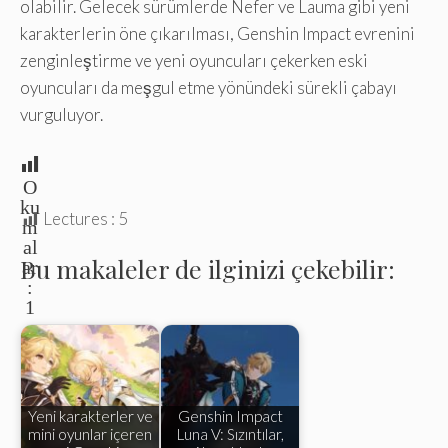
olabilir. Gelecek sürümlerde Nefer ve Lauma gibi yeni
karakterlerin öne çıkarılması, Genshin Impact evrenini
zenginleştirme ve yeni oyuncuları çekerken eski
oyuncuları da meşgul etme yönündeki sürekli çabayı
vurguluyor.
O
ku
Lectures :
5
m
al
Bu makaleler de ilginizi çekebilir:
ar
:
1
Yeni karakterler ve
Genshin Impact
mini oyunlar içeren
Luna V: Sızıntılar,