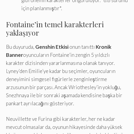
gibi önemli karakterler öngörülüyor. *6.6 sürümü
için planlanmıştır*.
Fontaine’in temel karakterleri
yaklaşıyor
Bu duyuruda,
Genshin Etkisi
onun tanıttı
Kronik
Banner
oyuncuların Fontaine’in zengin 5 yıldızlı
karakter dizisinden yararlanmasına olanak tanıyor.
Lyney’den Emilie’ye kadar bu seçimler, oyuncuların
deneyimini simgesel figürlerle zenginleştirme
arzusunun bir parçası. Ancak Wriothesley’in yokluğu,
Snezhnaya ile bir sonraki aşamada kendisine başka bir
pankart ayrılacağını gösteriyor.
Neuvillette ve Furina gibi karakterler, her ne kadar
mevcut olmasalar da, oyunun hikayesinde daha yüksek