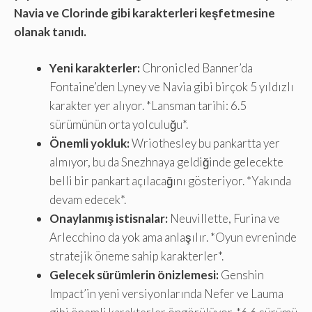
Navia ve Clorinde gibi karakterleri keşfetmesine
olanak tanıdı.
Yeni karakterler:
Chronicled Banner’da
Fontaine’den Lyney ve Navia gibi birçok 5 yıldızlı
karakter yer alıyor. *Lansman tarihi: 6.5
sürümünün orta yolculuğu*.
Önemli yokluk:
Wriothesley bu pankartta yer
almıyor, bu da Snezhnaya geldiğinde gelecekte
belli bir pankart açılacağını gösteriyor. *Yakında
devam edecek*.
Onaylanmış istisnalar:
Neuvillette, Furina ve
Arlecchino da yok ama anlaşılır. *Oyun evreninde
stratejik öneme sahip karakterler*.
Gelecek sürümlerin önizlemesi:
Genshin
Impact’in yeni versiyonlarında Nefer ve Lauma