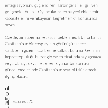
entegrasyonunu güçlendiren Harbingers ile ilgili yeni
gelişmeler önerdi. Oyuncular zaten bu yeni eklemenin
kapasitelerini ve hikayesini keşfetme fikri konusunda
hevesli.
Özetle, bir süpermarket kadar beklenmedik bir ortamda
Capitano’nun bir cosplayının görünüşü sadece
karakterin gizemli cazibesine katkıda bulunur. Genshin
Impact topluluğu bu zengin evren etrafında paylaşmaya
ve yaratmaya devam ederken, oyunun bir sonraki
güncellemelerinde Capitano’nun seyrini takip etmek
ilginç olacak.
O
ku
Lectures :
20
m
al