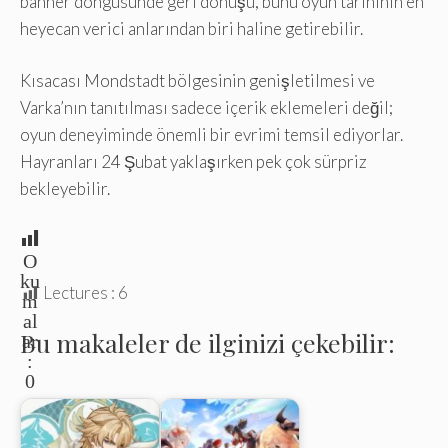
banner döngüsünde geri dönüşü, bunu oyun tarihinin en
heyecan verici anlarından biri haline getirebilir.
Kısacası Mondstadt bölgesinin genişletilmesi ve
Varka’nın tanıtılması sadece içerik eklemeleri değil;
oyun deneyiminde önemli bir evrimi temsil ediyorlar.
Hayranları 24 Şubat yaklaşırken pek çok sürpriz
bekleyebilir.
O
ku
Lectures :
6
m
al
Bu makaleler de ilginizi çekebilir:
ar
:
0