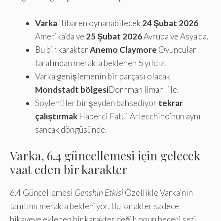
Varka
itibaren oynanabilecek
24 Şubat 2026
Amerika’da ve
25 Şubat 2026
Avrupa ve Asya’da.
Bu bir karakter
Anemo Claymore
Oyuncular
tarafından merakla beklenen 5 yıldız.
Varka genişlemenin bir parçası olacak
Mondstadt bölgesi
Dornman limanı ile.
Söylentiler bir şeyden bahsediyor
tekrar
çalıştırmak
Haberci Fatui Arlecchino’nun aynı
sancak döngüsünde.
Varka, 6.4 güncellemesi için gelecek
vaat eden bir karakter
6.4 Güncellemesi
Genshin Etkisi
Özellikle Varka’nın
tanıtımı merakla bekleniyor. Bu karakter sadece
hikayeye eklenen bir karakter değil; onun beceri seti