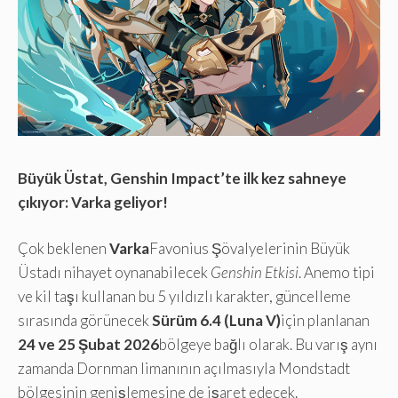
Büyük Üstat, Genshin Impact’te ilk kez sahneye
çıkıyor: Varka geliyor!
Çok beklenen
Varka
Favonius Şövalyelerinin Büyük
Üstadı nihayet oynanabilecek
Genshin Etkisi
. Anemo tipi
ve kil taşı kullanan bu 5 yıldızlı karakter, güncelleme
sırasında görünecek
Sürüm 6.4 (Luna V)
için planlanan
24 ve 25 Şubat 2026
bölgeye bağlı olarak. Bu varış aynı
zamanda Dornman limanının açılmasıyla Mondstadt
bölgesinin genişlemesine de işaret edecek.