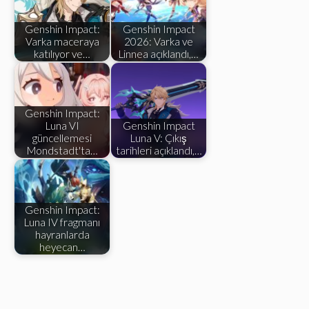
Genshin Impact:
Genshin Impact
Varka maceraya
2026: Varka ve
katılıyor ve…
Linnea açıklandı,…
Genshin Impact:
Luna VI
Genshin Impact
güncellemesi
Luna V: Çıkış
Mondstadt'ta…
tarihleri ​​açıklandı,…
Genshin Impact:
Luna IV fragmanı
hayranlarda
heyecan…