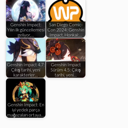
Genshin Impact:
San Diego Comic-
Yılın ilk güncellemesi
Con 2024: Genshin
geliyor,…
Impact, Honkai:…
Genshin Impact 4.7:
Genshin Impact
Çıkış tarihi, yeni
Sürüm 4.5: Çıkış
karakterler…
tarihi, yeni…
Genshin Impact: En
iyi yedek parça
mağazaları ortaya…