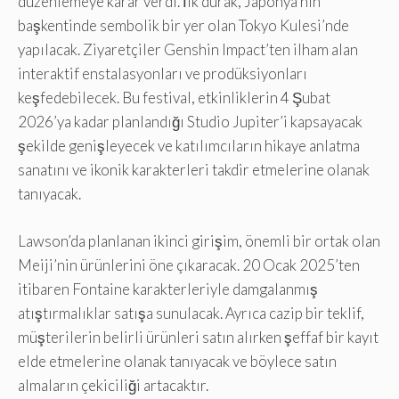
düzenlemeye karar verdi. İlk durak, Japonya’nın
başkentinde sembolik bir yer olan Tokyo Kulesi’nde
yapılacak. Ziyaretçiler Genshin Impact’ten ilham alan
interaktif enstalasyonları ve prodüksiyonları
keşfedebilecek. Bu festival, etkinliklerin 4 Şubat
2026’ya kadar planlandığı Studio Jupiter’i kapsayacak
şekilde genişleyecek ve katılımcıların hikaye anlatma
sanatını ve ikonik karakterleri takdir etmelerine olanak
tanıyacak.
Lawson’da planlanan ikinci girişim, önemli bir ortak olan
Meiji’nin ürünlerini öne çıkaracak. 20 Ocak 2025’ten
itibaren Fontaine karakterleriyle damgalanmış
atıştırmalıklar satışa sunulacak. Ayrıca cazip bir teklif,
müşterilerin belirli ürünleri satın alırken şeffaf bir kayıt
elde etmelerine olanak tanıyacak ve böylece satın
almaların çekiciliği artacaktır.