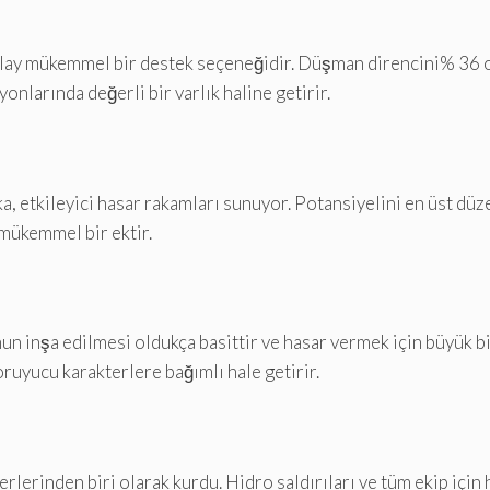
olay mükemmel bir destek seçeneğidir. Düşman direncini% 36 o
arında değerli bir varlık haline getirir.
, etkileyici hasar rakamları sunuyor. Potansiyelini en üst düz
mükemmel bir ektir.
 inşa edilmesi oldukça basittir ve hasar vermek için büyük bir
koruyucu karakterlere bağımlı hale getirir.
rlerinden biri olarak kurdu. Hidro saldırıları ve tüm ekip için 