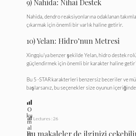
9) Nahida: Nihai Destek
Nahida, dendro reaksiyonlarına odaklanan takımlar 
çıkarmak için önemli bir varlık haline getirir.
10) Yelan: Hidro’nun Metresi
Xingqiu’ya benzer şekilde Yelan, hidro destek rol
güçlendirmek için önemli bir karakter haline getiri
Bu 5 -STAR karakterleri benzersiz beceriler ve mük
başlarsanız, bu seçenekler size oyunun içeriğinde 
O
ku
Lectures :
26
m
al
Bu makaleler de ilginizi çekebili
ar