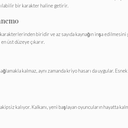
labilir bir karakter haline getirir.
 anemo
arakterlerinden biridir ve az sayıda kaynağın inşa edilmesini 
 en üst düzeye çıkarır.
sağlamakla kalmaz, aynı zamanda kriyo hasarı da uygular. Esnekli
ipsiz kalıyor. Kalkanı, yeni başlayan oyuncuların hayatta kal