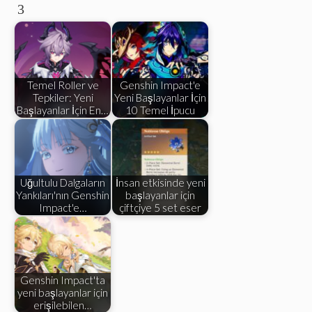
3
Temel Roller ve
Genshin Impact'e
Tepkiler: Yeni
Yeni Başlayanlar İçin
Başlayanlar İçin En…
10 Temel İpucu
Uğultulu Dalgaların
İnsan etkisinde yeni
Yankıları'nın Genshin
başlayanlar için
Impact'e…
çiftçiye 5 set eser
Genshin Impact'ta
yeni başlayanlar için
erişilebilen…