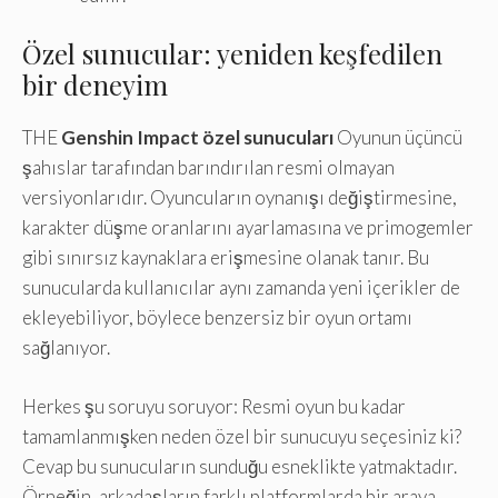
Özel sunucular: yeniden keşfedilen
bir deneyim
THE
Genshin Impact özel sunucuları
Oyunun üçüncü
şahıslar tarafından barındırılan resmi olmayan
versiyonlarıdır. Oyuncuların oynanışı değiştirmesine,
karakter düşme oranlarını ayarlamasına ve primogemler
gibi sınırsız kaynaklara erişmesine olanak tanır. Bu
sunucularda kullanıcılar aynı zamanda yeni içerikler de
ekleyebiliyor, böylece benzersiz bir oyun ortamı
sağlanıyor.
Herkes şu soruyu soruyor: Resmi oyun bu kadar
tamamlanmışken neden özel bir sunucuyu seçesiniz ki?
Cevap bu sunucuların sunduğu esneklikte yatmaktadır.
Örneğin, arkadaşların farklı platformlarda bir araya