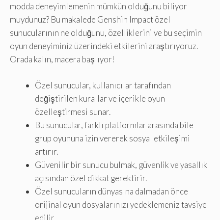
modda deneyimlemenin mümkün olduğunu biliyor
muydunuz? Bu makalede Genshin Impact özel
sunucularının ne olduğunu, özelliklerini ve bu seçimin
oyun deneyiminiz üzerindeki etkilerini araştırıyoruz.
Orada kalın, macera başlıyor!
Özel sunucular, kullanıcılar tarafından
değiştirilen kurallar ve içerikle oyun
özelleştirmesi sunar.
Bu sunucular, farklı platformlar arasında bile
grup oyununa izin vererek sosyal etkileşimi
artırır.
Güvenilir bir sunucu bulmak, güvenlik ve yasallık
açısından özel dikkat gerektirir.
Özel sunucuların dünyasına dalmadan önce
orijinal oyun dosyalarınızı yedeklemeniz tavsiye
edilir.