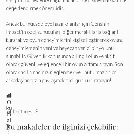
sahiptir. Bu nedenle başlamadan önce riskleri dikkatlice
değerlendirmek önemlidir.
Ancak bu mücadeleye hazır olanlar için Genshin
Impact’in özel sunucuları, diğer meraklılarla bağlantı
kurarak ve oyun deneyimlerini kişiselleştirerek oyunu
deneyimlemenin yeni ve heyecan verici bir yolunu
sunabilir. Güvenlik konusunda bilinçli olun ve aktif
olarak güvenli ve eğlenceli bir oyun ortamı arayın. Son
olarak asıl amacınızın eğlenmek ve unutulmaz anları
arkadaşlarınızla paylaşmak olduğunu unutmayın!
O
ku
Lectures :
8
m
al
Bu makaleler de ilginizi çekebilir:
ar
: