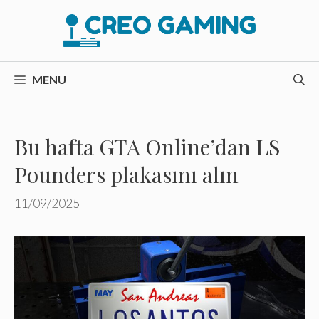
İçeriğe
atla
MENU
Bu hafta GTA Online’dan LS
Pounders plakasını alın
11/09/2025