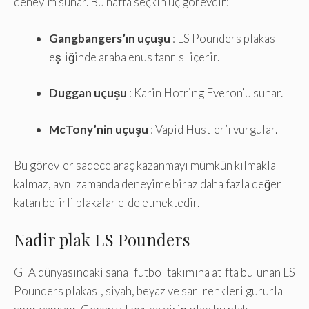
deneyim sunar. Bu hafta seçkin üç görevdir:
Gangbangers’ın uçuşu
: LS Pounders plakası
eşliğinde araba enus tanrısı içerir.
Duggan uçuşu
: Karin Hotring Everon’u sunar.
McTony’nin uçuşu
: Vapid Hustler’ı vurgular.
Bu görevler sadece araç kazanmayı mümkün kılmakla
kalmaz, aynı zamanda deneyime biraz daha fazla değer
katan belirli plakalar elde etmektedir.
Nadir plak LS Pounders
GTA dünyasındaki sanal futbol takımına atıfta bulunan LS
Pounders plakası, siyah, beyaz ve sarı renkleri gururla