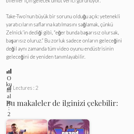
bilenler için gelecek umut verici görünüyor.
Take-Two’nun büyük bir sorunu olduğu açık: yetenekli
yaratıcıların saflarına katılmasını sağlamak, çünkü
Zelnick’in dediği gibi, “eğer bunda başarısız olursak,
başarısız oluruz.” Bu zorluk sadece onların geleceğini
değil aynı zamanda tüm video oyunu endüstrisinin
geleceğini de yeniden tanımlayabilir.
O
ku
Lectures :
2
m
al
Bu makaleler de ilginizi çekebilir:
ar
:
2