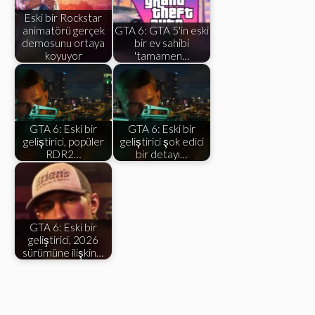
Eski bir Rockstar
animatörü gerçek
GTA 6: GTA 5'in eski
demosunu ortaya
bir ev sahibi
koyuyor
'tamamen…
GTA 6: Eski bir
GTA 6: Eski bir
geliştirici, popüler
geliştirici şok edici
RDR2…
bir detayı…
GTA 6: Eski bir
geliştirici, 2026
sürümüne ilişkin…