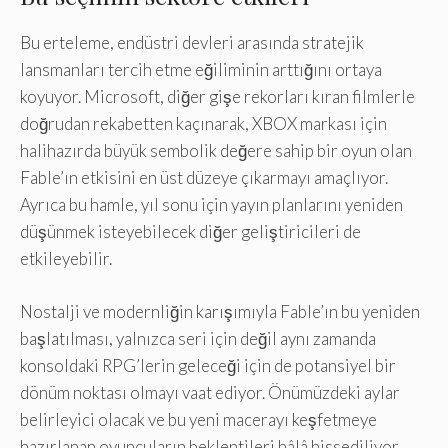
Bu erteleme, endüstri devleri arasında stratejik
lansmanları tercih etme eğiliminin arttığını ortaya
koyuyor. Microsoft, diğer gişe rekorları kıran filmlerle
doğrudan rekabetten kaçınarak, XBOX markası için
halihazırda büyük sembolik değere sahip bir oyun olan
Fable’ın etkisini en üst düzeye çıkarmayı amaçlıyor.
Ayrıca bu hamle, yıl sonu için yayın planlarını yeniden
düşünmek isteyebilecek diğer geliştiricileri de
etkileyebilir.
Nostalji ve modernliğin karışımıyla Fable’ın bu yeniden
başlatılması, yalnızca seri için değil aynı zamanda
konsoldaki RPG’lerin geleceği için de potansiyel bir
dönüm noktası olmayı vaat ediyor. Önümüzdeki aylar
belirleyici olacak ve bu yeni macerayı keşfetmeye
hazırlanan oyuncuların beklentileri hâlâ hissediliyor.