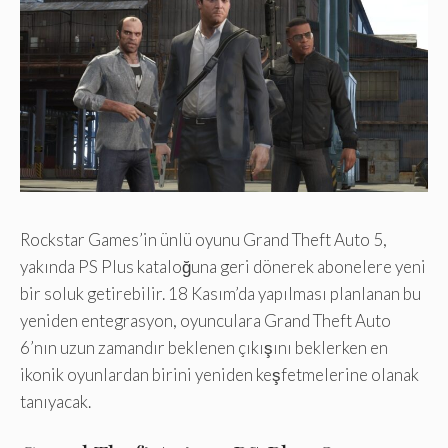
Rockstar Games’in ünlü oyunu Grand Theft Auto 5,
yakında PS Plus kataloğuna geri dönerek abonelere yeni
bir soluk getirebilir. 18 Kasım’da yapılması planlanan bu
yeniden entegrasyon, oyunculara Grand Theft Auto
6’nın uzun zamandır beklenen çıkışını beklerken en
ikonik oyunlardan birini yeniden keşfetmelerine olanak
tanıyacak.