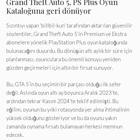
Grand Theft Auto 5, PS Plus Oyun
Kataloğuna geri dönüyor
Sızıntıyı yapan ‘billbil-kun’ tarafından aktarılan güvenilir
söylentiler, Grand Theft Auto 5’in Premium ve Ekstra
abonelere yönelik PlayStation Plus oyun kataloğunda
bulunacağını duyurdu. Bu dönüşün altı aylık bir süre için
planlanması, oyunculara bu önemli konuyu yeniden
gözden geçirmeleri için altın bir fırsat sunuyor.
Bu, GTA 5’in bu seçimin bir parçası olduğu ilk sefer
değil. Aslında oyun altı ay boyunca Aralık 2023’te,
ardından tekrar Kasım 2024’te teklif edilmişti. Bu
eğilim, oyunun bu yılki rotasyonda yer alma ihtimalinin
yüksek olduğunu gösteriyor ve bu da oyunu yakın
zamanda oynama fırsatı bulamayan herkesi memnun
edecek.