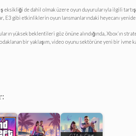
ş eksikliği de dahil olmak üzere oyun duyurularıyla ilgili tartı
r, E3 gibi etkinliklerin oyun lansmanlarındaki heyecanı yenide
ların yüksek beklentileri göz önüne alındığında, Xbox’ın strat
odaklanan bir yaklaşım, video oyunu sektörüne yeni bir ivme ka
r:
GTA 6: Çıkış