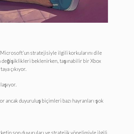
icrosoft’un stratejisiyle ilgili korkularını dile
değişiklikleri beklenirken, taşınabilir bir Xbox
taya çıkıyor.
laşıyor.
or ancak duyuruluş biçimleri bazı hayranları şok
etin son duyuruları ve stratejik yönelimiyle ilgili