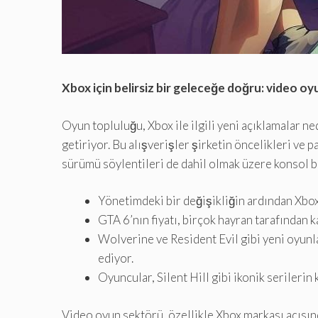
Xbox için belirsiz bir geleceğe doğru: video o
Oyun topluluğu, Xbox ile ilgili yeni açıklamalar ne
getiriyor. Bu alışverişler şirketin öncelikleri ve
sürümü söylentileri de dahil olmak üzere konsol bö
Yönetimdeki bir değişikliğin ardından Xbo
GTA 6’nın fiyatı, birçok hayran tarafından ka
Wolverine ve Resident Evil gibi yeni oyunl
ediyor.
Oyuncular, Silent Hill gibi ikonik serilerin
Video oyun sektörü, özellikle Xbox markası açısınd