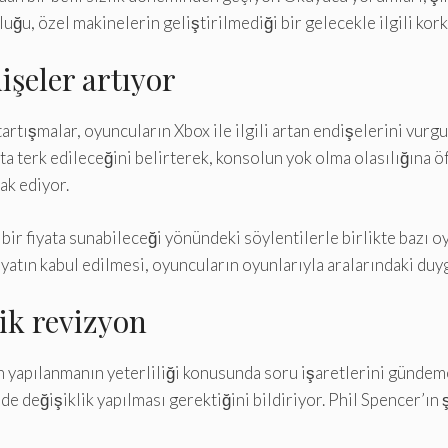
uğu, özel makinelerin geliştirilmediği bir gelecekle ilgili korku
işeler artıyor
ışmalar, oyuncuların Xbox ile ilgili artan endişelerini vurgul
ta terk edileceğini belirterek, konsolun yok olma olasılığına öf
ak ediyor.
 fiyata sunabileceği yönündeki söylentilerle birlikte bazı oyun
fiyatın kabul edilmesi, oyuncuların oyunlarıyla aralarındaki duy
jik revizyon
n yapılanmanın yeterliliği konusunda soru işaretlerini gündem
değişiklik yapılması gerektiğini bildiriyor. Phil Spencer’ın şi