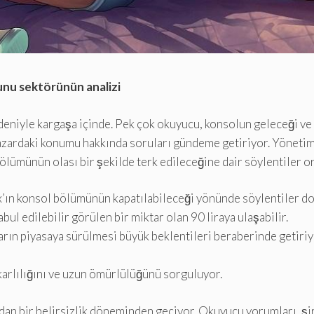
yunu sektörünün analizi
deniyle kargaşa içinde. Pek çok okuyucu, konsolun geleceği ve M
 pazardaki konumu hakkında soruları gündeme getiriyor. Yönetim 
lümünün olası bir şekilde terk edileceğine dair söylentiler or
x’ın konsol bölümünün kapatılabileceği yönünde söylentiler do
bul edilebilir görülen bir miktar olan 90 liraya ulaşabilir.
arın piyasaya sürülmesi büyük beklentileri beraberinde getiriy
 karlılığını ve uzun ömürlülüğünü sorguluyor.
an bir belirsizlik döneminden geçiyor. Okuyucu yorumları, şirk