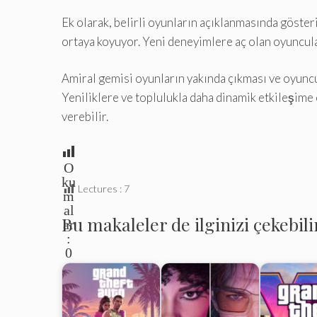
Ek olarak, belirli oyunların açıklanmasında gösteri
ortaya koyuyor. Yeni deneyimlere aç olan oyuncula
Amiral gemisi oyunların yakında çıkması ve oyuncu
Yeniliklere ve toplulukla daha dinamik etkileşime 
verebilir.
O
ku
Lectures :
7
m
al
Bu makaleler de ilginizi çekebili
ar
:
0