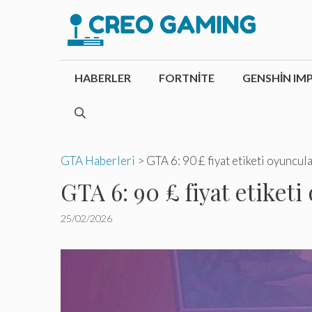
İçeriğe
atla
HABERLER
FORTNITE
GENSHIN IM
GTA Haberleri
>
GTA 6: 90 £ fiyat etiketi oyuncul
GTA 6: 90 £ fiyat etiketi
25/02/2026