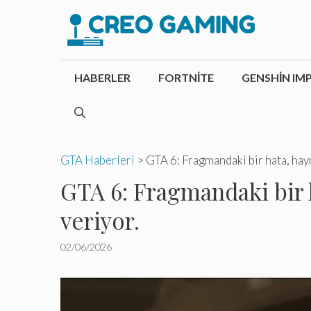
İçeriğe
atla
HABERLER
FORTNITE
GENSHIN IM
GTA Haberleri
>
GTA 6: Fragmandaki bir hata, hayra
GTA 6: Fragmandaki bir ha
veriyor.
02/06/2026