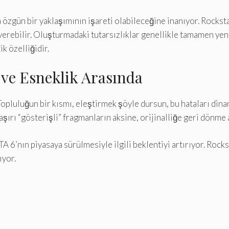
özgün bir yaklaşımının işareti olabileceğine inanıyor. Rocksta
 verebilir. Oluşturmadaki tutarsızlıklar genellikle tamamen y
k özelliğidir.
 ve Esneklik Arasında
Topluluğun bir kısmı, eleştirmek şöyle dursun, bu hataları dina
ırı “gösterişli” fragmanların aksine, orijinalliğe geri dönme 
TA 6’nın piyasaya sürülmesiyle ilgili beklentiyi artırıyor. Rock
ıyor.