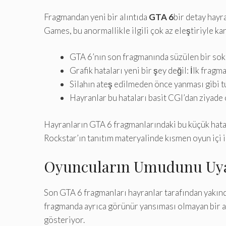
Fragmandan yeni bir alıntıda
GTA 6
bir detay hayr
Games, bu anormallikle ilgili çok az eleştiriyle ka
GTA 6’nın son fragmanında süzülen bir soka
Grafik hataları yeni bir şey değil: İlk fra
Silahın ateş edilmeden önce yanması gibi tu
Hayranlar bu hataları basit CGI’dan ziyade 
Hayranların GTA 6 fragmanlarındaki bu küçük hatala
Rockstar’ın tanıtım materyalinde kısmen oyun içi 
Oyuncuların Umudunu Uya
Son GTA 6 fragmanları hayranlar tarafından yakından
fragmanda ayrıca görünür yansıması olmayan bir ayn
gösteriyor.