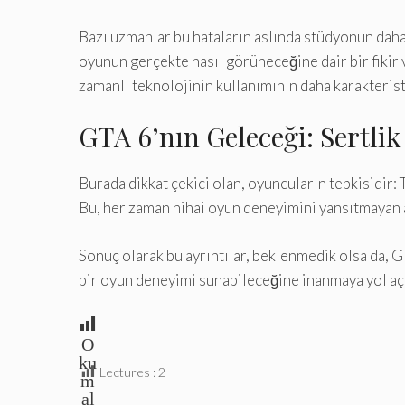
Bazı uzmanlar bu hataların aslında stüdyonun daha 
oyunun gerçekte nasıl görüneceğine dair bir fikir
zamanlı teknolojinin kullanımının daha karakteristi
GTA 6’nın Geleceği: Sertlik
Burada dikkat çekici olan, oyuncuların tepkisidir: 
Bu, her zaman nihai oyun deneyimini yansıtmayan aş
Sonuç olarak bu ayrıntılar, beklenmedik olsa da, G
bir oyun deneyimi sunabileceğine inanmaya yol aç
O
ku
Lectures :
2
m
al