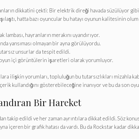
anların dikkatini çekti: Bir elektrik direği havada süzülüyor g
rşılaştı, hatta bazı oyuncular bu hatayı oyunun kalitesinin olu
k lambası, hayranların merakını uyandırıyor.
gmanda yansıması olmayan bir ayna görülüyordu.
tarsız unsurlar da tespit edildi.
oyun içi görüntülerin işaretleri olarak yorumluyor.
ra ilişkin yorumları, topluluğun bu tutarsızlıkları mizahla kab
içerik kullandığını gösterebileceğine inanıyor ve bu da son oy
ndıran Bir Hareket
 takip edildi ve her zaman ayrıntılara dikkat edildi. Söz konus
a içeren bir grafik hatası da vardı. Bu da Rockstar kadar dikkat