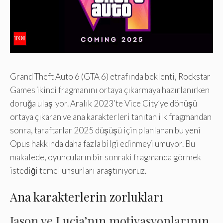
Grand Theft Auto 6 (GTA 6) etrafında beklenti, Rockstar
Games ikinci fragmanını ortaya çıkarmaya hazırlanırken
doruğa ulaşıyor. Aralık 2023’te Vice City’ye dönüşü
ortaya çıkaran ve ana karakterleri tanıtan ilk fragmandan
sonra, taraftarlar 2025 düşüşü için planlanan bu yeni
Opus hakkında daha fazla bilgi edinmeyi umuyor. Bu
makalede, oyuncuların bir sonraki fragmanda görmek
istediği temel unsurları araştırıyoruz.
Ana karakterlerin zorlukları
Jason ve Lucia’nın motivasyonlarının