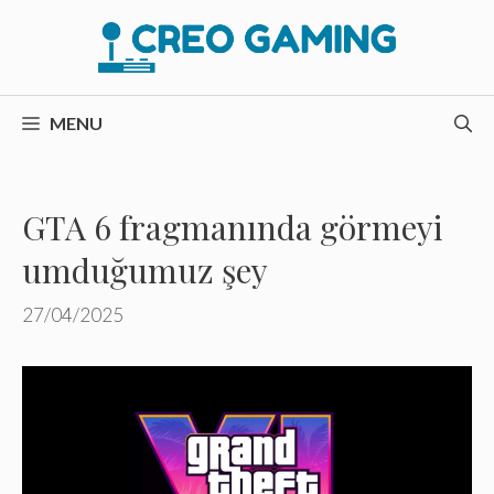
İçeriğe
atla
MENU
GTA 6 fragmanında görmeyi
umduğumuz şey
27/04/2025