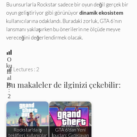
Bu unsurlarla Rockstar sadece bir oyun değil gerçek bir
oyun geliştiriyor gibi görünüyor
dinamik ekosistem
kullanıcılarına odaklandı. Buradaki zorluk, GTA 6’nın
lansmanı yaklaşırken bu önerilerin ne ölçüde meyve
vereceğini değerlendirmek olacak.
O
ku
Lectures :
2
m
al
Bu makaleler de ilginizi çekebilir:
ar
:
2
Rockstar'da iş
GTA 6'dan Yeni
teklifleri, kullanıcılar
İpuçları: Gıdıklayan