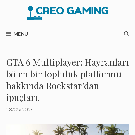
İçeriğe
atla
MENU
GTA 6 Multiplayer: Hayranları
bölen bir topluluk platformu
hakkında Rockstar’dan
ipuçları.
18/05/2026