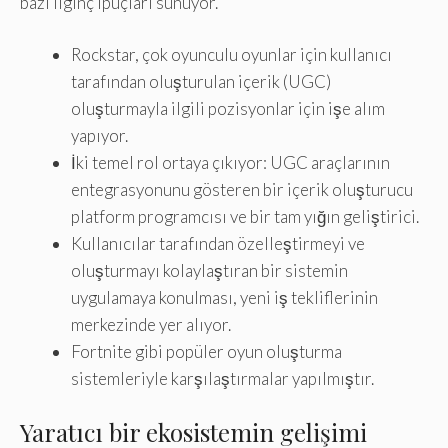
bazı ilginç ipuçları sunuyor.
Rockstar, çok oyunculu oyunlar için kullanıcı
tarafından oluşturulan içerik (UGC)
oluşturmayla ilgili pozisyonlar için işe alım
yapıyor.
İki temel rol ortaya çıkıyor: UGC araçlarının
entegrasyonunu gösteren bir içerik oluşturucu
platform programcısı ve bir tam yığın geliştirici.
Kullanıcılar tarafından özelleştirmeyi ve
oluşturmayı kolaylaştıran bir sistemin
uygulamaya konulması, yeni iş tekliflerinin
merkezinde yer alıyor.
Fortnite gibi popüler oyun oluşturma
sistemleriyle karşılaştırmalar yapılmıştır.
Yaratıcı bir ekosistemin gelişimi