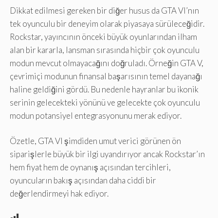
Dikkat edilmesi gereken bir diğer husus da GTA VI’nın
tek oyunculu bir deneyim olarak piyasaya sürüleceğidir.
Rockstar, yayıncının önceki büyük oyunlarından ilham
alan bir kararla, lansman sırasında hiçbir çok oyunculu
modun mevcut olmayacağını doğruladı. Örneğin GTA V,
çevrimiçi modunun finansal başarısının temel dayanağı
haline geldiğini gördü. Bu nedenle hayranlar bu ikonik
serinin gelecekteki yönünü ve gelecekte çok oyunculu
modun potansiyel entegrasyonunu merak ediyor.
Özetle, GTA VI şimdiden umut verici görünen ön
siparişlerle büyük bir ilgi uyandırıyor ancak Rockstar’ın
hem fiyat hem de oynanış açısından tercihleri,
oyuncuların bakış açısından daha ciddi bir
değerlendirmeyi hak ediyor.